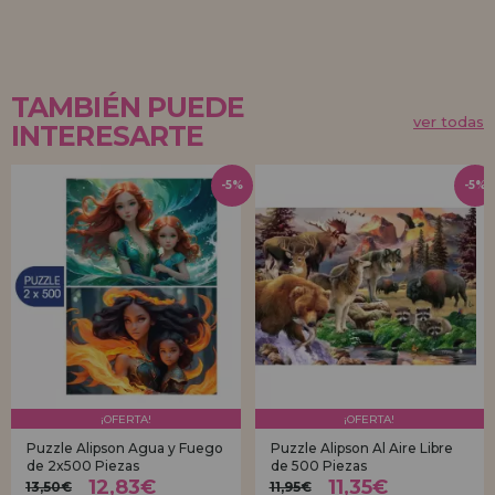
TAMBIÉN PUEDE
ver todas
INTERESARTE
-5%
-5%
¡OFERTA!
¡OFERTA!
Puzzle Alipson Agua y Fuego
Puzzle Alipson Al Aire Libre
de 2x500 Piezas
de 500 Piezas
12,83€
11,35€
13,50€
11,95€