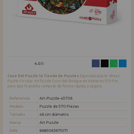
LIQUIDACIONES
Quiero registrarme como
nuevo cliente
Al crear una cuenta en casadelpuzzle.com podrás realizar tus compras
INFORMACIÓN
rápidamente en nuestra tienda virtual, revisar el estado de tus pedidos
y consultar tus operaciones anteriores.
955 333 133
¡Adelante! Te estábamos esperando.
info@casadelpuzzle.com
NUEVO CLIENTE
4.0
/5
Casa Del Puzzle la Tienda de Puzzles
Especializada le ofrece
Puzzle Circular Art Puzzle Coro del Bosque en Vidrieras 570 Pzs
para que lo pueda comprar de forma rápida y segura.
Quiero registrarme como
nuevo distribuidor
Referencia
Art-Puzzle-45706
Modelo
Puzzle de 570 Piezas
Tamaño
46 cm diámetro
¿Eres Profesional o Empresa?. ¿Quieres vender en tu negocio
nuestros productos?. Regístrate como distribuidor y conoce nuestras
Marca
Art Puzzle
condiciones de ventas con descuentos especiales para la distribución.
EAN
8685063671071
¡Adelante! Te estábamos esperando.