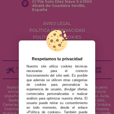
C/ Pie Solo Diez Nave 5 41500
Alcalá de Guadaira Sevilla,
España
AVISO LEGAL
POLÍTICA DE PRIVACIDAD
POLÍTICA DE COOKIES
ENVÍOS Y DEVOLUCIONES
DEVOLUCIONES / DESISTIMIENTO
Respetamos tu privacidad
Nuestro site utiliza cookies técnicas
necesarias para el correcto
funcionamiento del sitio web. Es posible
que además se utilicen otras categorías
de cookies para personalizar la
Nuestra tienda de puzzles está ubicada en Sevilla pero
experiencia de usuario, divulgar ofertas
enviamos tus puzzles a cualquier ciudad del territorio
comerciales personalizadas o realizar
español: Álava, Albacete, Alicante, Almería, Asturias, Ávila,
análisis para optimizar nuestra oferta. El
Badajoz, Baleares, Barcelona, Burgos, Cáceres, Cádiz,
usuario puede retirar su consentimiento
Canarias, Cantabria, Castellón, Ceuta, Ciudad Real, Córdoba,
en todo momento, desde el enlace
Cuenca, Gerona, Granada, Guadalajara, Guipúzcoa, Huelva,
«Política de cookies». También puede
Huesca, Jaén, La Coruña, La Rioja, Las Palmas, Leon, Lérida,