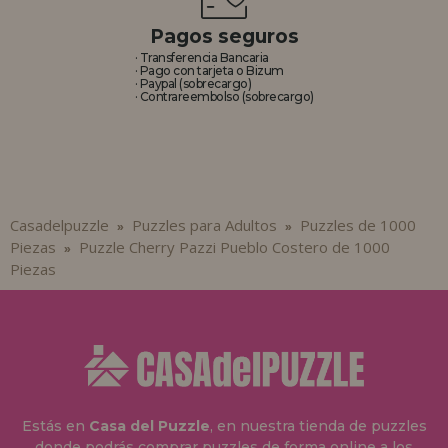
Pagos seguros
· Transferencia Bancaria
· Pago con tarjeta o Bizum
· Paypal (sobrecargo)
· Contrareembolso (sobrecargo)
Casadelpuzzle
Puzzles para Adultos
Puzzles de 1000
»
»
Piezas
Puzzle Cherry Pazzi Pueblo Costero de 1000
»
Piezas
Estás en
Casa del Puzzle
, en nuestra tienda de puzzles
donde podrás comprar puzzles de forma online a los