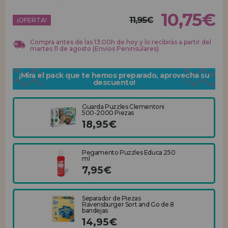
10,75€
11,95€
REGISTRO DISTRIBUIDOR
¡OFERTA!
Compra antes de las 13:00h de hoy y lo recibirás a partir del
martes 11 de agosto (Envíos Peninsulares)
¡Mira el pack que te hemos preparado, aprovecha su
descuento!
Guarda Puzzles Clementoni
500-2000 Piezas
18,95€
Pegamento Puzzles Educa 250
ml
7,95€
Separador de Piezas
Ravensburger Sort and Go de 8
bandejas
14,95€