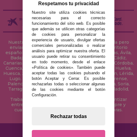
Respetamos tu privacidad
Nuestro site utiliza cookies técnicas
necesarias para el correcto
funcionamiento del sitio web. Es posible
que además se utilicen otras categorías
de cookies para personalizar la
experiencia de usuario, divulgar ofertas
Nuestra tienda de puzzles está ubicada en Sevilla pero
comerciales personalizadas o realizar
enviamos tus puzzles a cualquier ciudad del territorio
análisis para optimizar nuestra oferta. El
español: Álava, Albacete, Alicante, Almería, Asturias, Ávila,
usuario puede retirar su consentimiento
Badajoz, Baleares, Barcelona, Burgos, Cáceres, Cádiz,
en todo momento, desde el enlace
Canarias, Cantabria, Castellón, Ceuta, Ciudad Real, Córdoba,
«Política de cookies». También puede
Cuenca, Gerona, Granada, Guadalajara, Guipúzcoa, Huelva,
aceptar todas las cookies pulsando el
Huesca, Jaén, La Coruña, La Rioja, Las Palmas, Leon, Lérida,
Lugo, Madrid, Málaga, Melilla, Murcia, Navarra, Orense,
botón Aceptar y Cerrar. Es posible
Palencia, Pontevedra, Salamanca, Segovia, Sevilla, Soria,
rechazarlas todas o seleccionar algunas
Tarragona, Tenerife, Teruel, Toledo, Valencia, Valladolid,
de las cookies mediante el botón
Vizcaya, Zamora y Zaragoza.
Configuración.
Trabajamos con Stocks permanentes para garantizar
entregas rápidas en territorio peninsular, siempre y
cuando el pedido se realice antes de las 18 horas.
Rechazar todas