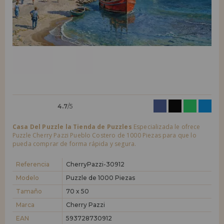
LIQUIDACIONES
Quiero registrarme como
nuevo cliente
Al crear una cuenta en casadelpuzzle.com podrás realizar tus compras
INFORMACIÓN
rápidamente en nuestra tienda virtual, revisar el estado de tus pedidos
y consultar tus operaciones anteriores.
955 333 133
¡Adelante! Te estábamos esperando.
info@casadelpuzzle.com
NUEVO CLIENTE
4.7
/5
Casa Del Puzzle la Tienda de Puzzles
Especializada le ofrece
Puzzle Cherry Pazzi Pueblo Costero de 1000 Piezas para que lo
pueda comprar de forma rápida y segura.
Quiero registrarme como
nuevo distribuidor
Referencia
CherryPazzi-30912
Modelo
Puzzle de 1000 Piezas
Tamaño
70 x 50
¿Eres Profesional o Empresa?. ¿Quieres vender en tu negocio
nuestros productos?. Regístrate como distribuidor y conoce nuestras
Marca
Cherry Pazzi
condiciones de ventas con descuentos especiales para la distribución.
EAN
593728730912
¡Adelante! Te estábamos esperando.