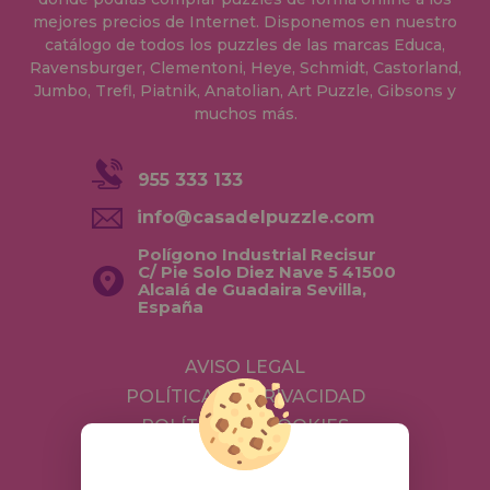
mejores precios de Internet. Disponemos en nuestro
catálogo de todos los puzzles de las marcas Educa,
Ravensburger, Clementoni, Heye, Schmidt, Castorland,
Jumbo, Trefl, Piatnik, Anatolian, Art Puzzle, Gibsons y
muchos más.
955 333 133
info@casadelpuzzle.com
Polígono Industrial Recisur
C/ Pie Solo Diez Nave 5 41500
Alcalá de Guadaira Sevilla,
España
AVISO LEGAL
POLÍTICA DE PRIVACIDAD
POLÍTICA DE COOKIES
ENVÍOS Y DEVOLUCIONES
DEVOLUCIONES / DESISTIMIENTO