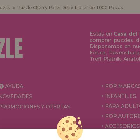
iezas
Puzzle Cherry Pazzi Dulce Placer de 1000 Piezas
»
Estás en
Casa del
comprar puzzles de
Disponemos en nue
Educa, Ravensburge
Trefl, Piatnik, Anat
AYUDA
POR MARCA
INFANTILES
NOVEDADES
PARA ADULT
PROMOCIONES Y OFERTAS
POR AUTOR
ACCESORIOS
JUEGOS DE 