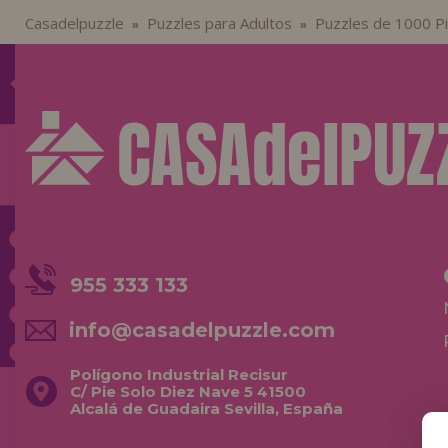
Casadelpuzzle
Puzzles para Adultos
Puzzles de 1000 P
»
»
955 333 133
info@casadelpuzzle.com
Polígono Industrial Recisur
C/ Pie Solo Diez Nave 5 41500
Alcalá de Guadaira Sevilla, España