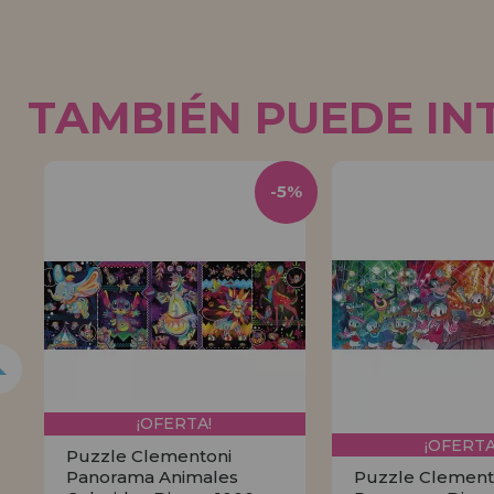
TAMBIÉN PUEDE IN
5%
-5%
¡OFERTA!
¡OFERTA
Puzzle Clementoni
Panorama Animales
Puzzle Clement