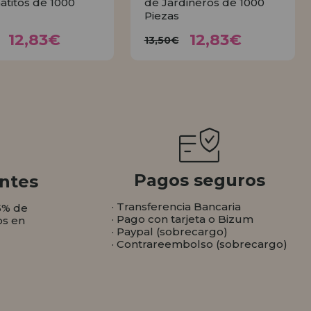
Gatitos de 1000
de Jardineros de 1000
Piezas
12,83€
12,83€
3,50€
13,50€
12,83€
12,83€
13,50€
COMPRAR
COMPRAR
Pagos seguros
ntes
· Transferencia Bancaria
5% de
· Pago con tarjeta o Bizum
os en
· Paypal (sobrecargo)
· Contrareembolso (sobrecargo)