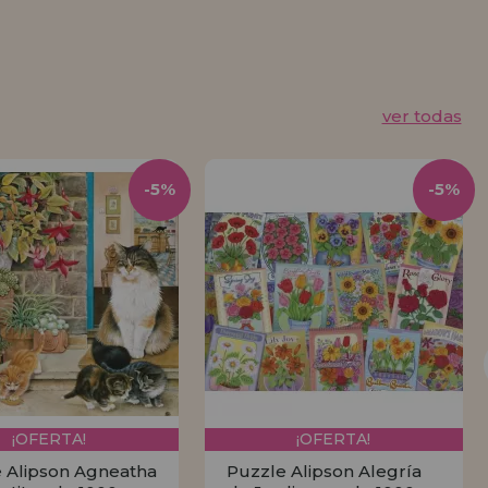
ver todas
-5%
-5%
¡OFERTA!
¡OFERTA!
 Alipson Agneatha
Puzzle Alipson Alegría