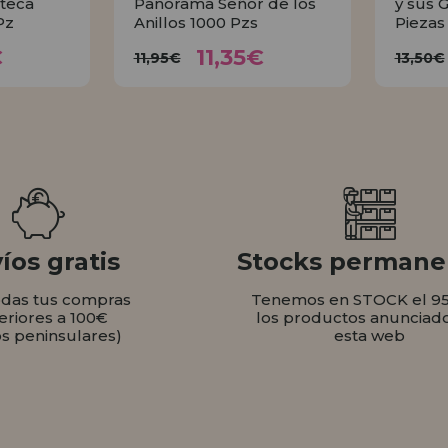
teca
Panorama Señor de los
y sus 
Pz
Anillos 1000 Pzs
Piezas
35€
11,35€
11,95€
1
€
11,35€
11,95€
13,50€
AR
COMPRAR
íos gratis
Stocks permane
odas tus compras
Tenemos en STOCK el 9
eriores a 100€
los productos anunciad
os peninsulares)
esta web