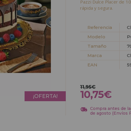
Pazzi Dulce Placer de 1
rápida y segura.
Referencia
C
Modelo
P
Tamaño
7
Marca
C
EAN
5
11,95€
10,75€
¡OFERTA!
Compra antes de las
de agosto (Envíos 