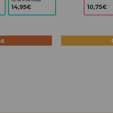
14,95€
10,75€
as