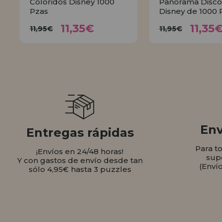
Coloridos Disney 1000
Panorama Disco
Pzas
Disney de 1000 
11,35€
11,
11,95€
11,95€
11,35€
11,35
11,95€
11,95€
COMPRAR
COMPR
Env
Entregas rápidas
Para t
¡Envíos en 24/48 horas!
sup
Y con gastos de envío desde tan
(Enví
sólo 4,95€ hasta 3 puzzles