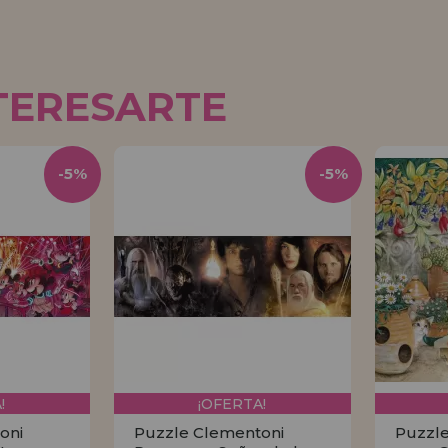
TERESARTE
-5%
-5%
!
¡OFERTA!
oni
Puzzle Clementoni
Puzzle