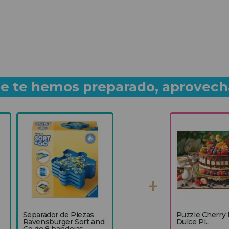
que te hemos preparado, aprovech
Separador de Piezas
Puzzle Cherry 
Ravensburger Sort and
Dulce Pl...
Go de 8 bandejas