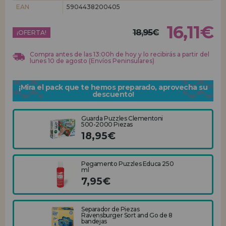
EAN
5904438200405
REGISTRO DISTRIBUIDOR
16,11€
18,95€
¡OFERTA!
Compra antes de las 13:00h de hoy y lo recibirás a partir del
lunes 10 de agosto (Envíos Peninsulares)
¡Mira el pack que te hemos preparado, aprovecha su
descuento!
Guarda Puzzles Clementoni
500-2000 Piezas
18,95€
Pegamento Puzzles Educa 250
ml
7,95€
Separador de Piezas
Ravensburger Sort and Go de 8
bandejas