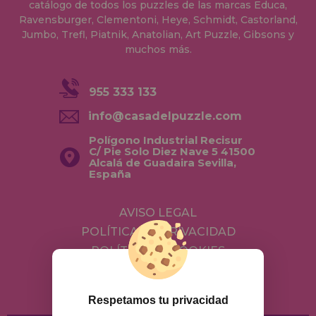
catálogo de todos los puzzles de las marcas Educa,
Ravensburger, Clementoni, Heye, Schmidt, Castorland,
Jumbo, Trefl, Piatnik, Anatolian, Art Puzzle, Gibsons y
muchos más.
955 333 133
info@casadelpuzzle.com
Polígono Industrial Recisur
C/ Pie Solo Diez Nave 5 41500
Alcalá de Guadaira Sevilla,
España
AVISO LEGAL
POLÍTICA DE PRIVACIDAD
POLÍTICA DE COOKIES
ENVÍOS Y DEVOLUCIONES
DEVOLUCIONES / DESISTIMIENTO
Respetamos tu privacidad