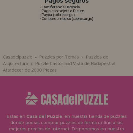
Pagos seguros
· Transferencia Bancaria
· Pago con tarjeta o Bizum
· Paypal (sobrecargo)
· Contrareembolso (sobrecargo)
Casadelpuzzle
Puzzles por Temas
Puzzles de
»
»
Arquitectura
Puzzle Castorland Vista de Budapest al
»
Atardecer de 2000 Piezas
Estás en
Casa del Puzzle
, en nuestra tienda de puzzles
donde podrás comprar puzzles de forma online a los
mejores precios de Internet. Disponemos en nuestro