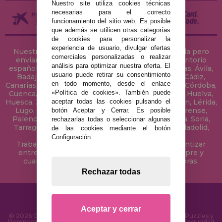
Nuestro site utiliza cookies técnicas
necesarias para el correcto
funcionamiento del sitio web. Es posible
que además se utilicen otras categorías
de cookies para personalizar la
experiencia de usuario, divulgar ofertas
Nuestra tienda de puzzles está ubicada en Sevilla pero
comerciales personalizadas o realizar
enviamos tus puzzles a cualquier ciudad del territorio
análisis para optimizar nuestra oferta. El
español: Álava, Albacete, Alicante, Almería, Asturias, Ávila,
usuario puede retirar su consentimiento
Badajoz, Baleares, Barcelona, Burgos, Cáceres, Cádiz,
en todo momento, desde el enlace
Canarias, Cantabria, Castellón, Ceuta, Ciudad Real, Córdoba,
«Política de cookies». También puede
Cuenca, Gerona, Granada, Guadalajara, Guipúzcoa, Huelva,
aceptar todas las cookies pulsando el
Huesca, Jaén, La Coruña, La Rioja, Las Palmas, Leon, Lérida,
Lugo, Madrid, Málaga, Melilla, Murcia, Navarra, Orense,
botón Aceptar y Cerrar. Es posible
Palencia, Pontevedra, Salamanca, Segovia, Sevilla, Soria,
rechazarlas todas o seleccionar algunas
Tarragona, Tenerife, Teruel, Toledo, Valencia, Valladolid,
de las cookies mediante el botón
Vizcaya, Zamora y Zaragoza.
Configuración.
Trabajamos con Stocks permanentes para garantizar
entregas rápidas en territorio peninsular, siempre y
cuando el pedido se realice antes de las 18 horas.
Rechazar todas
Aceptar y cerrar
© 2026 CasaDelPuzzle.com - Tienda Online para comprar Puzzles y
Rompecabezas en Internet. Entrega Rápida en 24 Horas y Seguridad