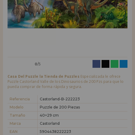
LIQUIDACIONES
Quiero registrarme como
nuevo cliente
Al crear una cuenta en casadelpuzzle.com podrás realizar tus compras
INFORMACIÓN
rápidamente en nuestra tienda virtual, revisar el estado de tus pedidos
y consultar tus operaciones anteriores.
955 333 133
¡Adelante! Te estábamos esperando.
info@casadelpuzzle.com
NUEVO CLIENTE
0
/5
Casa Del Puzzle la Tienda de Puzzles
Especializada le ofrece
Puzzle Castorland Valle de los Dinosaurios de 200 Pzs para que lo
pueda comprar de forma rápida y segura.
Quiero registrarme como
nuevo distribuidor
Referencia
Castorland-B-222223
Modelo
Puzzle de 200 Piezas
Tamaño
40×29 cm
¿Eres Profesional o Empresa?. ¿Quieres vender en tu negocio
nuestros productos?. Regístrate como distribuidor y conoce nuestras
Marca
Castorland
condiciones de ventas con descuentos especiales para la distribución.
EAN
5904438222223
¡Adelante! Te estábamos esperando.