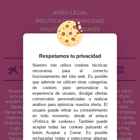
AVISO LEGAL
POLÍTICA DE PRIVACIDAD
POLÍTICA DE COOKIES
ENVÍOS Y DEVOLUCIONES
DEVOLUCIONES / DESISTIMIENTO
Respetamos tu privacidad
Nuestro site utiliza cookies técnicas
necesarias para el correcto
funcionamiento del sitio web. Es posible
que además se utilicen otras categorías
de cookies para personalizar la
Nuestra tienda de puzzles está ubicada en Sevilla pero
experiencia de usuario, divulgar ofertas
enviamos tus puzzles a cualquier ciudad del territorio
comerciales personalizadas o realizar
español: Álava, Albacete, Alicante, Almería, Asturias, Ávila,
análisis para optimizar nuestra oferta. El
Badajoz, Baleares, Barcelona, Burgos, Cáceres, Cádiz,
usuario puede retirar su consentimiento
Canarias, Cantabria, Castellón, Ceuta, Ciudad Real, Córdoba,
en todo momento, desde el enlace
Cuenca, Gerona, Granada, Guadalajara, Guipúzcoa, Huelva,
«Política de cookies». También puede
Huesca, Jaén, La Coruña, La Rioja, Las Palmas, Leon, Lérida,
aceptar todas las cookies pulsando el
Lugo, Madrid, Málaga, Melilla, Murcia, Navarra, Orense,
botón Aceptar y Cerrar. Es posible
Palencia, Pontevedra, Salamanca, Segovia, Sevilla, Soria,
rechazarlas todas o seleccionar algunas
Tarragona, Tenerife, Teruel, Toledo, Valencia, Valladolid,