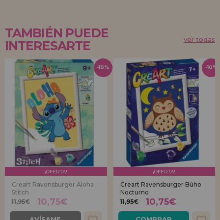
TAMBIÉN PUEDE
ver todas
INTERESARTE
-10%
-10%
¡OFERTA!
¡OFERTA!
Creart Ravensburger Aloha
Creart Ravensburger Búho
Stitch
Nocturno
10,75€
10,75€
11,95€
11,95€
AVÍSAME
COMPRAR