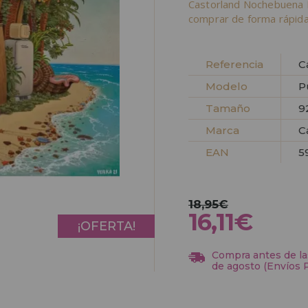
Castorland Nochebuena 
comprar de forma rápida
Referencia
C
Modelo
P
Tamaño
9
Marca
C
EAN
5
18,95€
16,11€
¡OFERTA!
Compra antes de las
de agosto (Envíos 