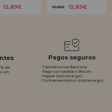
12,83€
12,83€
3,50€
13,50€
12,83€
12,83€
13,50€
COMPRAR
COMPRAR
Pagos seguros
ntes
· Transferencia Bancaria
5% de
· Pago con tarjeta o Bizum
os en
· Paypal (sobrecargo)
· Contrareembolso (sobrecargo)
s