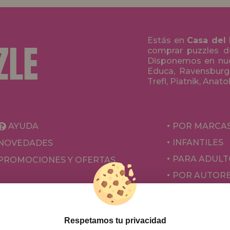
Estás en
Casa del
comprar puzzles de
Disponemos en nue
Educa, Ravensburge
Trefl, Piatnik, Anat
AYUDA
POR MARCA
INFANTILES
NOVEDADES
PARA ADULT
PROMOCIONES Y OFERTAS
POR AUTOR
ACCESORIOS
JUEGOS DE 
Respetamos tu privacidad