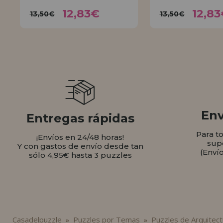
12,83€
12,
13,50€
13,50€
12,83€
12,83
13,50€
13,50€
COMPRAR
COMPR
Env
Entregas rápidas
Para t
¡Envíos en 24/48 horas!
sup
Y con gastos de envío desde tan
(Enví
sólo 4,95€ hasta 3 puzzles
Casadelpuzzle
Puzzles por Temas
Puzzles de Arquitect
»
»