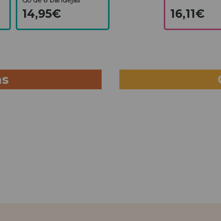
14,95€
16,11€
as