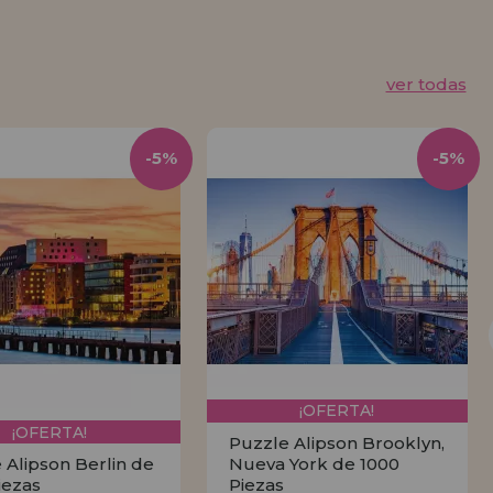
ver todas
-5%
-5%
¡OFERTA!
¡OFERTA!
Puzzle Alipson Brooklyn,
 Alipson Berlin de
Nueva York de 1000
iezas
Piezas