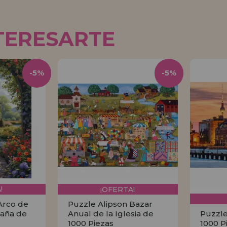
TERESARTE
-5%
-5%
!
¡OFERTA!
Arco de
Puzzle Alipson Bazar
baña de
Anual de la Iglesia de
Puzzle
1000 Piezas
1000 P