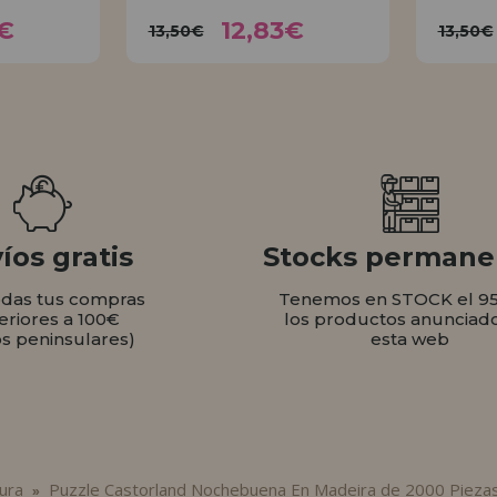
83€
12,83€
13,50€
1
€
12,83€
13,50€
13,50€
AR
COMPRAR
íos gratis
Stocks permane
odas tus compras
Tenemos en STOCK el 9
eriores a 100€
los productos anunciad
os peninsulares)
esta web
ura
Puzzle Castorland Nochebuena En Madeira de 2000 Pieza
»