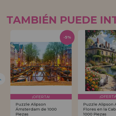
TAMBIÉN PUEDE IN
5%
-5%
¡OFERTA!
¡OFERTA
Puzzle Alipson
Puzzle Alipson 
Ámsterdam de 1000
Flores en la Ca
Piezas
1000 Piezas