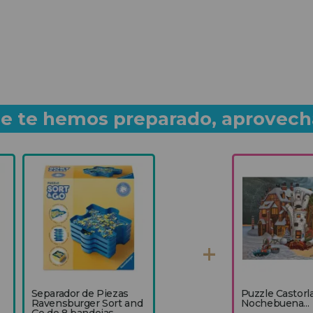
que te hemos preparado, aprovech
Separador de Piezas
Puzzle Castorl
Ravensburger Sort and
Nochebuena...
Go de 8 bandejas