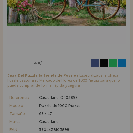
LIQUIDACIONES
Quiero registrarme como
nuevo cliente
Al crear una cuenta en casadelpuzzle.com podrás realizar tus compras
INFORMACIÓN
rápidamente en nuestra tienda virtual, revisar el estado de tus pedidos
y consultar tus operaciones anteriores.
955 333 133
¡Adelante! Te estábamos esperando.
info@casadelpuzzle.com
NUEVO CLIENTE
4.8
/5
Casa Del Puzzle la Tienda de Puzzles
Especializada le ofrece
Puzzle Castorland Mercado de Flores de 1000 Piezas para que lo
pueda comprar de forma rápida y segura.
Quiero registrarme como
nuevo distribuidor
Referencia
Castorland-C-103898
Modelo
Puzzle de 1000 Piezas
Tamaño
68 x 47
¿Eres Profesional o Empresa?. ¿Quieres vender en tu negocio
nuestros productos?. Regístrate como distribuidor y conoce nuestras
Marca
Castorland
condiciones de ventas con descuentos especiales para la distribución.
EAN
5904438103898
¡Adelante! Te estábamos esperando.