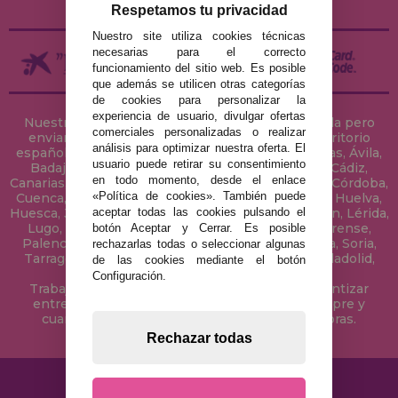
Respetamos tu privacidad
Nuestro site utiliza cookies técnicas
necesarias para el correcto
funcionamiento del sitio web. Es posible
que además se utilicen otras categorías
de cookies para personalizar la
experiencia de usuario, divulgar ofertas
Nuestra tienda de puzzles está ubicada en Sevilla pero
comerciales personalizadas o realizar
enviamos tus puzzles a cualquier ciudad del territorio
análisis para optimizar nuestra oferta. El
español: Álava, Albacete, Alicante, Almería, Asturias, Ávila,
usuario puede retirar su consentimiento
Badajoz, Baleares, Barcelona, Burgos, Cáceres, Cádiz,
en todo momento, desde el enlace
Canarias, Cantabria, Castellón, Ceuta, Ciudad Real, Córdoba,
«Política de cookies». También puede
Cuenca, Gerona, Granada, Guadalajara, Guipúzcoa, Huelva,
aceptar todas las cookies pulsando el
Huesca, Jaén, La Coruña, La Rioja, Las Palmas, Leon, Lérida,
Lugo, Madrid, Málaga, Melilla, Murcia, Navarra, Orense,
botón Aceptar y Cerrar. Es posible
Palencia, Pontevedra, Salamanca, Segovia, Sevilla, Soria,
rechazarlas todas o seleccionar algunas
Tarragona, Tenerife, Teruel, Toledo, Valencia, Valladolid,
de las cookies mediante el botón
Vizcaya, Zamora y Zaragoza.
Configuración.
Trabajamos con Stocks permanentes para garantizar
entregas rápidas en territorio peninsular, siempre y
cuando el pedido se realice antes de las 18 horas.
Rechazar todas