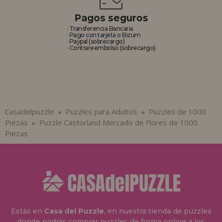
Pagos seguros
· Transferencia Bancaria
· Pago con tarjeta o Bizum
· Paypal (sobrecargo)
· Contrareembolso (sobrecargo)
Casadelpuzzle
Puzzles para Adultos
Puzzles de 1000
»
»
Piezas
Puzzle Castorland Mercado de Flores de 1000
»
Piezas
Estás en
Casa del Puzzle
, en nuestra tienda de puzzles
donde podrás comprar puzzles de forma online a los