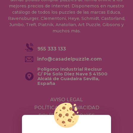
mejores precios de Internet. Disponemos en nuestro
catálogo de todos los puzzles de las marcas Educa,
Ravensburger, Clementoni, Heye, Schmidt, Castorland,
Jumbo, Trefl, Piatnik, Anatolian, Art Puzzle, Gibsons y
muchos más.
955 333 133
info@casadelpuzzle.com
Polígono Industrial Recisur
C/ Pie Solo Diez Nave 5 41500
Alcalá de Guadaira Sevilla,
España
AVISO LEGAL
POLÍTICA DE PRIVACIDAD
POLÍTICA DE COOKIES
ENVÍOS Y DEVOLUCIONES
DEVOLUCIONES / DESISTIMIENTO