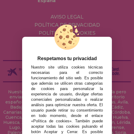
España
AVISO LEGAL
POLÍTICA DE PRIVACIDAD
POLÍTICA DE COOKIES
ENVÍOS Y DEVOLUCIONES
DEVOLUCIONES / DESISTIMIENTO
Respetamos tu privacidad
Nuestro site utiliza cookies técnicas
necesarias para el correcto
funcionamiento del sitio web. Es posible
que además se utilicen otras categorías
de cookies para personalizar la
Nuestra tienda de puzzles está ubicada en Sevilla pero
experiencia de usuario, divulgar ofertas
enviamos tus puzzles a cualquier ciudad del territorio
comerciales personalizadas o realizar
español: Álava, Albacete, Alicante, Almería, Asturias, Ávila,
análisis para optimizar nuestra oferta. El
Badajoz, Baleares, Barcelona, Burgos, Cáceres, Cádiz,
usuario puede retirar su consentimiento
Canarias, Cantabria, Castellón, Ceuta, Ciudad Real, Córdoba,
en todo momento, desde el enlace
Cuenca, Gerona, Granada, Guadalajara, Guipúzcoa, Huelva,
«Política de cookies». También puede
Huesca, Jaén, La Coruña, La Rioja, Las Palmas, Leon, Lérida,
aceptar todas las cookies pulsando el
Lugo, Madrid, Málaga, Melilla, Murcia, Navarra, Orense,
botón Aceptar y Cerrar. Es posible
Palencia, Pontevedra, Salamanca, Segovia, Sevilla, Soria,