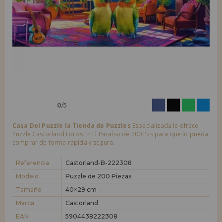
LIQUIDACIONES
Quiero registrarme como
nuevo cliente
Al crear una cuenta en casadelpuzzle.com podrás realizar tus compras
INFORMACIÓN
rápidamente en nuestra tienda virtual, revisar el estado de tus pedidos
y consultar tus operaciones anteriores.
955 333 133
¡Adelante! Te estábamos esperando.
info@casadelpuzzle.com
NUEVO CLIENTE
0
/5
Casa Del Puzzle la Tienda de Puzzles
Especializada le ofrece
Puzzle Castorland Loros En El Paraíso de 200 Pzs para que lo pueda
comprar de forma rápida y segura.
Quiero registrarme como
nuevo distribuidor
Referencia
Castorland-B-222308
Modelo
Puzzle de 200 Piezas
Tamaño
40×29 cm
¿Eres Profesional o Empresa?. ¿Quieres vender en tu negocio
nuestros productos?. Regístrate como distribuidor y conoce nuestras
Marca
Castorland
condiciones de ventas con descuentos especiales para la distribución.
EAN
5904438222308
¡Adelante! Te estábamos esperando.