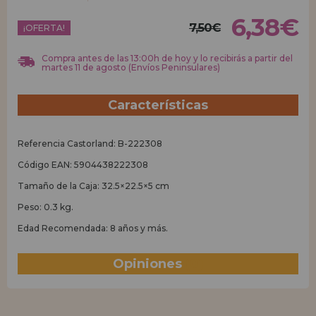
6,38€
7,50€
REGISTRO DISTRIBUIDOR
¡OFERTA!
Compra antes de las 13:00h de hoy y lo recibirás a partir del
martes 11 de agosto (Envíos Peninsulares)
Características
Referencia Castorland: B-222308
Código EAN: 5904438222308
Tamaño de la Caja: 32.5×22.5×5 cm
Peso: 0.3 kg.
Edad Recomendada: 8 años y más.
Opiniones
(0)