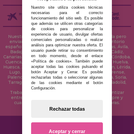
Nuestro site utiliza cookies técnicas
necesarias para el correcto
funcionamiento del sitio web. Es posible
que además se utilicen otras categorías
de cookies para personalizar la
experiencia de usuario, divulgar ofertas
Nuestra tienda de puzzles está ubicada en Sevilla pero
comerciales personalizadas o realizar
enviamos tus puzzles a cualquier ciudad del territorio
análisis para optimizar nuestra oferta. El
español: Álava, Albacete, Alicante, Almería, Asturias, Ávila,
usuario puede retirar su consentimiento
Badajoz, Baleares, Barcelona, Burgos, Cáceres, Cádiz,
en todo momento, desde el enlace
Canarias, Cantabria, Castellón, Ceuta, Ciudad Real, Córdoba,
«Política de cookies». También puede
Cuenca, Gerona, Granada, Guadalajara, Guipúzcoa, Huelva,
aceptar todas las cookies pulsando el
Huesca, Jaén, La Coruña, La Rioja, Las Palmas, Leon, Lérida,
Lugo, Madrid, Málaga, Melilla, Murcia, Navarra, Orense,
botón Aceptar y Cerrar. Es posible
Palencia, Pontevedra, Salamanca, Segovia, Sevilla, Soria,
rechazarlas todas o seleccionar algunas
Tarragona, Tenerife, Teruel, Toledo, Valencia, Valladolid,
de las cookies mediante el botón
Vizcaya, Zamora y Zaragoza.
Configuración.
Trabajamos con Stocks permanentes para garantizar
entregas rápidas en territorio peninsular, siempre y
cuando el pedido se realice antes de las 18 horas.
Rechazar todas
Aceptar y cerrar