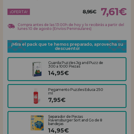
7,61€
8,95€
REGISTRO DISTRIBUIDOR
¡OFERTA!
Compra antes de las 13:00h de hoy y lo recibirás a partir del
lunes 10 de agosto (Envíos Peninsulares)
¡Mira el pack que te hemos preparado, aprovecha su
descuento!
Guarda Puzzles Jig and Puzz de
300 a 1000 Piezas
14,95€
Pegamento Puzzles Educa 250
ml
7,95€
Separador de Piezas
Ravensburger Sort and Go de 8
bandejas
14,95€