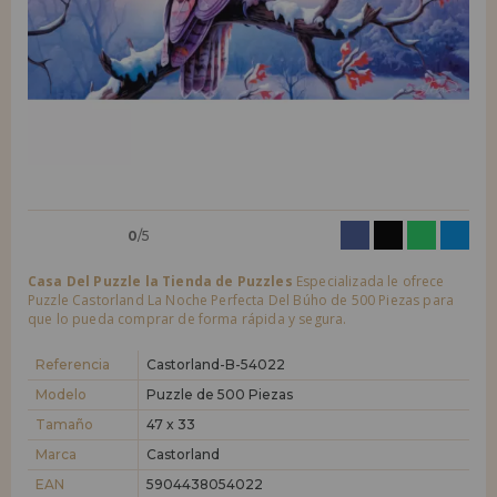
LIQUIDACIONES
Quiero registrarme como
nuevo cliente
Al crear una cuenta en casadelpuzzle.com podrás realizar tus compras
INFORMACIÓN
rápidamente en nuestra tienda virtual, revisar el estado de tus pedidos
y consultar tus operaciones anteriores.
955 333 133
¡Adelante! Te estábamos esperando.
info@casadelpuzzle.com
NUEVO CLIENTE
0
/5
Casa Del Puzzle la Tienda de Puzzles
Especializada le ofrece
Puzzle Castorland La Noche Perfecta Del Búho de 500 Piezas para
que lo pueda comprar de forma rápida y segura.
Quiero registrarme como
nuevo distribuidor
Referencia
Castorland-B-54022
Modelo
Puzzle de 500 Piezas
Tamaño
47 x 33
¿Eres Profesional o Empresa?. ¿Quieres vender en tu negocio
nuestros productos?. Regístrate como distribuidor y conoce nuestras
Marca
Castorland
condiciones de ventas con descuentos especiales para la distribución.
EAN
5904438054022
¡Adelante! Te estábamos esperando.