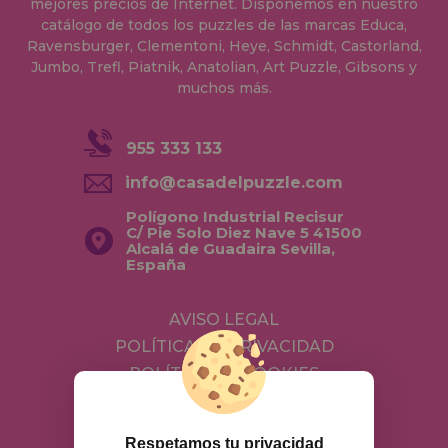
mejores precios de Internet. Disponemos en nuestro
catálogo de todos los puzzles de las marcas Educa,
Ravensburger, Clementoni, Heye, Schmidt, Castorland,
Jumbo, Trefl, Piatnik, Anatolian, Art Puzzle, Gibsons y
muchos más.
955 333 133
info@casadelpuzzle.com
Polígono Industrial Recisur
C/ Pie Solo Diez Nave 5 41500
Alcalá de Guadaira Sevilla,
España
AVISO LEGAL
POLÍTICA DE PRIVACIDAD
POLÍTICA DE COOKIES
ENVÍOS Y DEVOLUCIONES
DEVOLUCIONES / DESISTIMIENTO
Respetamos tu privacidad