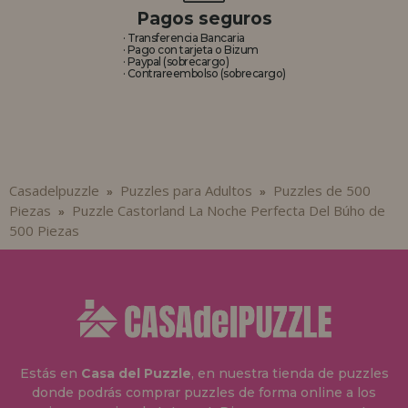
Pagos seguros
· Transferencia Bancaria
· Pago con tarjeta o Bizum
· Paypal (sobrecargo)
· Contrareembolso (sobrecargo)
Casadelpuzzle
Puzzles para Adultos
Puzzles de 500
»
»
Piezas
Puzzle Castorland La Noche Perfecta Del Búho de
»
500 Piezas
Estás en
Casa del Puzzle
, en nuestra tienda de puzzles
donde podrás comprar puzzles de forma online a los