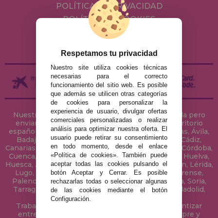
POLÍTICA DE PRIVACIDAD
POLÍTICA DE COOKIES
ENVÍOS Y DEVOLUCIONES
DEVOLUCIONES / DESISTIMIENTO
Respetamos tu privacidad
Nuestro site utiliza cookies técnicas
necesarias para el correcto
funcionamiento del sitio web. Es posible
que además se utilicen otras categorías
de cookies para personalizar la
experiencia de usuario, divulgar ofertas
Nuestra tienda de puzzles está ubicada en Sevilla pero
comerciales personalizadas o realizar
enviamos tus puzzles a cualquier ciudad del territorio
análisis para optimizar nuestra oferta. El
español: Álava, Albacete, Alicante, Almería, Asturias, Ávila,
usuario puede retirar su consentimiento
Badajoz, Baleares, Barcelona, Burgos, Cáceres, Cádiz,
en todo momento, desde el enlace
Canarias, Cantabria, Castellón, Ceuta, Ciudad Real, Córdoba,
«Política de cookies». También puede
Cuenca, Gerona, Granada, Guadalajara, Guipúzcoa, Huelva,
aceptar todas las cookies pulsando el
Huesca, Jaén, La Coruña, La Rioja, Las Palmas, Leon, Lérida,
Lugo, Madrid, Málaga, Melilla, Murcia, Navarra, Orense,
botón Aceptar y Cerrar. Es posible
Palencia, Pontevedra, Salamanca, Segovia, Sevilla, Soria,
rechazarlas todas o seleccionar algunas
Tarragona, Tenerife, Teruel, Toledo, Valencia, Valladolid,
de las cookies mediante el botón
Vizcaya, Zamora y Zaragoza.
Configuración.
Trabajamos con Stocks permanentes para garantizar
entregas rápidas en territorio peninsular, siempre y