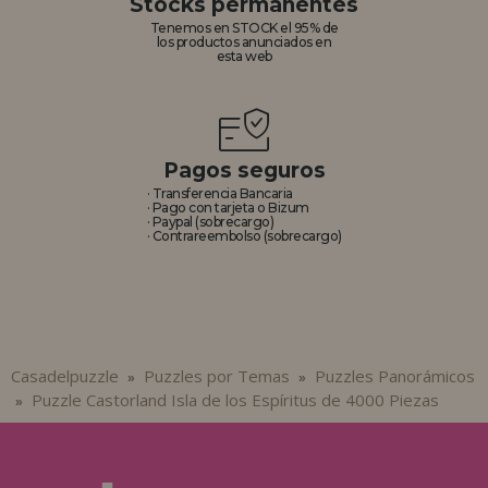
Stocks permanentes
Tenemos en STOCK el 95% de
los productos anunciados en
esta web
Pagos seguros
· Transferencia Bancaria
· Pago con tarjeta o Bizum
· Paypal (sobrecargo)
· Contrareembolso (sobrecargo)
Casadelpuzzle
Puzzles por Temas
Puzzles Panorámicos
»
»
Puzzle Castorland Isla de los Espíritus de 4000 Piezas
»