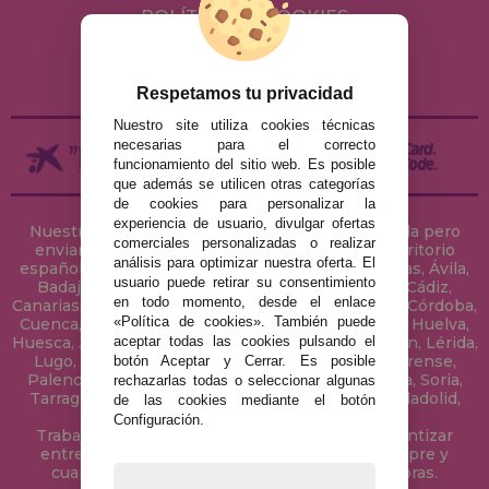
POLÍTICA DE COOKIES
ENVÍOS Y DEVOLUCIONES
DEVOLUCIONES / DESISTIMIENTO
Respetamos tu privacidad
Nuestro site utiliza cookies técnicas
necesarias para el correcto
funcionamiento del sitio web. Es posible
que además se utilicen otras categorías
de cookies para personalizar la
experiencia de usuario, divulgar ofertas
Nuestra tienda de puzzles está ubicada en Sevilla pero
comerciales personalizadas o realizar
enviamos tus puzzles a cualquier ciudad del territorio
análisis para optimizar nuestra oferta. El
español: Álava, Albacete, Alicante, Almería, Asturias, Ávila,
usuario puede retirar su consentimiento
Badajoz, Baleares, Barcelona, Burgos, Cáceres, Cádiz,
en todo momento, desde el enlace
Canarias, Cantabria, Castellón, Ceuta, Ciudad Real, Córdoba,
«Política de cookies». También puede
Cuenca, Gerona, Granada, Guadalajara, Guipúzcoa, Huelva,
aceptar todas las cookies pulsando el
Huesca, Jaén, La Coruña, La Rioja, Las Palmas, Leon, Lérida,
Lugo, Madrid, Málaga, Melilla, Murcia, Navarra, Orense,
botón Aceptar y Cerrar. Es posible
Palencia, Pontevedra, Salamanca, Segovia, Sevilla, Soria,
rechazarlas todas o seleccionar algunas
Tarragona, Tenerife, Teruel, Toledo, Valencia, Valladolid,
de las cookies mediante el botón
Vizcaya, Zamora y Zaragoza.
Configuración.
Trabajamos con Stocks permanentes para garantizar
entregas rápidas en territorio peninsular, siempre y
cuando el pedido se realice antes de las 18 horas.