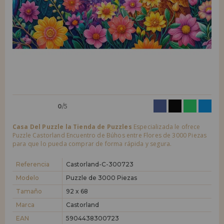
LIQUIDACIONES
Quiero registrarme como
nuevo cliente
Al crear una cuenta en casadelpuzzle.com podrás realizar tus compras
INFORMACIÓN
rápidamente en nuestra tienda virtual, revisar el estado de tus pedidos
y consultar tus operaciones anteriores.
955 333 133
¡Adelante! Te estábamos esperando.
info@casadelpuzzle.com
NUEVO CLIENTE
0
/5
Casa Del Puzzle la Tienda de Puzzles
Especializada le ofrece
Puzzle Castorland Encuentro de Búhos entre Flores de 3000 Piezas
para que lo pueda comprar de forma rápida y segura.
Quiero registrarme como
nuevo distribuidor
Referencia
Castorland-C-300723
Modelo
Puzzle de 3000 Piezas
Tamaño
92 x 68
¿Eres Profesional o Empresa?. ¿Quieres vender en tu negocio
nuestros productos?. Regístrate como distribuidor y conoce nuestras
Marca
Castorland
condiciones de ventas con descuentos especiales para la distribución.
EAN
5904438300723
¡Adelante! Te estábamos esperando.