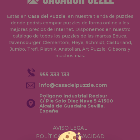
Estás en
Casa del Puzzle
, en nuestra tienda de puzzles
donde podrás comprar puzzles de forma online a los
mejores precios de Internet. Disponemos en nuestro
catálogo de todos los puzzles de las marcas Educa,
Ravensburger, Clementoni, Heye, Schmidt, Castorland,
Jumbo, Trefl, Piatnik, Anatolian, Art Puzzle, Gibsons y
muchos más.
955 333 133
info@casadelpuzzle.com
Polígono Industrial Recisur
C/ Pie Solo Diez Nave 5 41500
Alcalá de Guadaira Sevilla,
España
AVISO LEGAL
POLÍTICA DE PRIVACIDAD