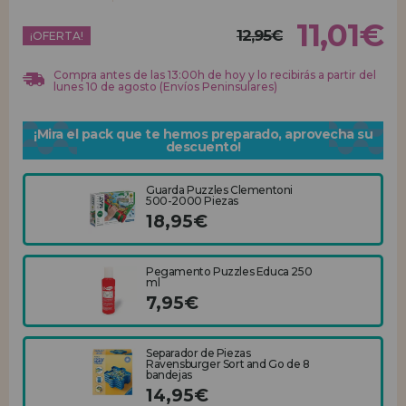
11,01€
12,95€
REGISTRO DISTRIBUIDOR
¡OFERTA!
Compra antes de las 13:00h de hoy y lo recibirás a partir del
lunes 10 de agosto (Envíos Peninsulares)
¡Mira el pack que te hemos preparado, aprovecha su
descuento!
Guarda Puzzles Clementoni
500-2000 Piezas
18,95€
Pegamento Puzzles Educa 250
ml
7,95€
Separador de Piezas
Ravensburger Sort and Go de 8
bandejas
14,95€