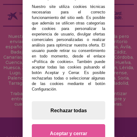
Nuestro site utiliza cookies técnicas
necesarias para el correcto
funcionamiento del sitio web. Es posible
que además se utilicen otras categorías
de cookies para personalizar la
experiencia de usuario, divulgar ofertas
Nuestra tienda de puzzles está ubicada en Sevilla pero
comerciales personalizadas o realizar
enviamos tus puzzles a cualquier ciudad del territorio
análisis para optimizar nuestra oferta. El
español: Álava, Albacete, Alicante, Almería, Asturias, Ávila,
usuario puede retirar su consentimiento
Badajoz, Baleares, Barcelona, Burgos, Cáceres, Cádiz,
en todo momento, desde el enlace
Canarias, Cantabria, Castellón, Ceuta, Ciudad Real, Córdoba,
«Política de cookies». También puede
Cuenca, Gerona, Granada, Guadalajara, Guipúzcoa, Huelva,
aceptar todas las cookies pulsando el
Huesca, Jaén, La Coruña, La Rioja, Las Palmas, Leon, Lérida,
Lugo, Madrid, Málaga, Melilla, Murcia, Navarra, Orense,
botón Aceptar y Cerrar. Es posible
Palencia, Pontevedra, Salamanca, Segovia, Sevilla, Soria,
rechazarlas todas o seleccionar algunas
Tarragona, Tenerife, Teruel, Toledo, Valencia, Valladolid,
de las cookies mediante el botón
Vizcaya, Zamora y Zaragoza.
Configuración.
Trabajamos con Stocks permanentes para garantizar
entregas rápidas en territorio peninsular, siempre y
cuando el pedido se realice antes de las 18 horas.
Rechazar todas
Aceptar y cerrar