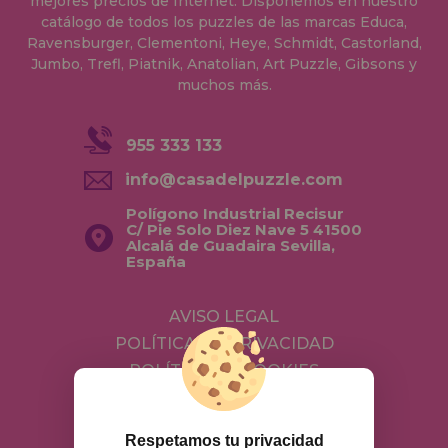
mejores precios de Internet. Disponemos en nuestro
catálogo de todos los puzzles de las marcas Educa,
Ravensburger, Clementoni, Heye, Schmidt, Castorland,
Jumbo, Trefl, Piatnik, Anatolian, Art Puzzle, Gibsons y
muchos más.
955 333 133
info@casadelpuzzle.com
Polígono Industrial Recisur
C/ Pie Solo Diez Nave 5 41500
Alcalá de Guadaira Sevilla,
España
AVISO LEGAL
POLÍTICA DE PRIVACIDAD
POLÍTICA DE COOKIES
ENVÍOS Y DEVOLUCIONES
DEVOLUCIONES / DESISTIMIENTO
Respetamos tu privacidad