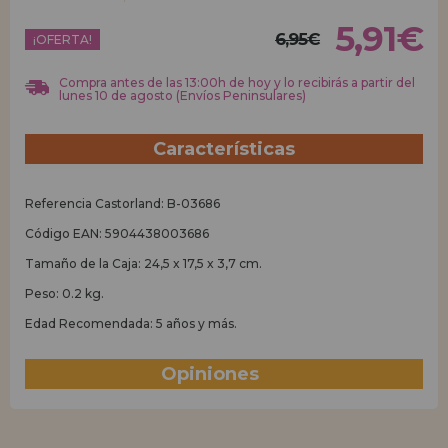
5,91€
6,95€
REGISTRO DISTRIBUIDOR
¡OFERTA!
Compra antes de las 13:00h de hoy y lo recibirás a partir del
lunes 10 de agosto (Envíos Peninsulares)
Características
Referencia Castorland: B-03686
Código EAN: 5904438003686
Tamaño de la Caja: 24,5 x 17,5 x 3,7 cm.
Peso: 0.2 kg.
Edad Recomendada: 5 años y más.
Opiniones
(2)