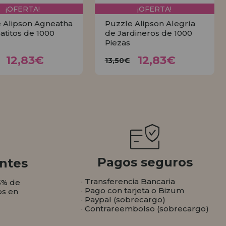
¡OFERTA!
¡OFERTA!
 Alipson Agneatha
Puzzle Alipson Alegría
Gatitos de 1000
de Jardineros de 1000
Piezas
12,83€
12,83€
3,50€
13,50€
12,83€
12,83€
13,50€
COMPRAR
COMPRAR
Pagos seguros
ntes
· Transferencia Bancaria
5% de
· Pago con tarjeta o Bizum
os en
· Paypal (sobrecargo)
· Contrareembolso (sobrecargo)