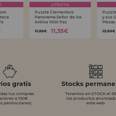
!
¡OFERTA!
oni
Puzzle Clementoni
Puzzle
teca
Panorama Señor de los
y sus 
Pz
Anillos 1000 Pzs
Piezas
35€
11,35€
11,95€
1
€
11,35€
11,95€
13,50€
AR
COMPRAR
íos gratis
Stocks permane
odas tus compras
Tenemos en STOCK el 9
eriores a 100€
los productos anunciad
os peninsulares)
esta web