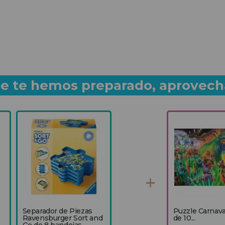
que te hemos preparado, aprovech
Separador de Piezas
Puzzle Carnava
Ravensburger Sort and
de 10...
Go de 8 bandejas