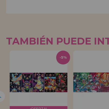
TAMBIÉN PUEDE IN
5%
-5%
¡OFERTA!