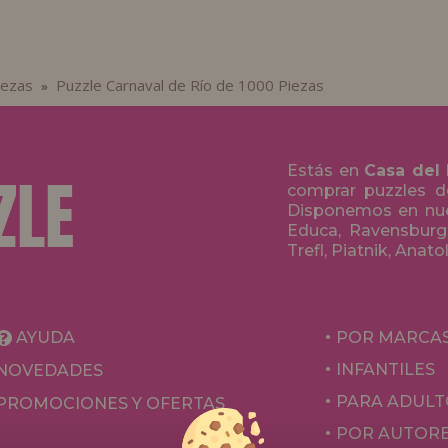
iezas
Puzzle Carnaval de Río de 1000 Piezas
»
Estás en
Casa del
comprar puzzles de
Disponemos en nue
Educa, Ravensburge
Trefl, Piatnik, Anat
AYUDA
POR MARCA
INFANTILES
NOVEDADES
PARA ADULT
PROMOCIONES Y OFERTAS
POR AUTOR