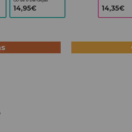
14,95€
14,35€
as
s