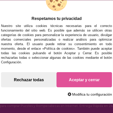
ACCESORIOS
JUEGOS DE 
Respetamos tu privacidad
Nuestro site utiliza cookies técnicas necesarias para el correcto
funcionamiento del sitio web. Es posible que además se utilicen otras
categorías de cookies para personalizar la experiencia de usuario, divulgar
ofertas comerciales personalizadas o realizar análisis para optimizar
nuestra oferta. El usuario puede retirar su consentimiento en todo
momento, desde el enlace «Política de cookies». También puede aceptar
todas las cookies pulsando el botón Aceptar y Cerrar. Es posible
rechazarlas todas o seleccionar algunas de las cookies mediante el botón
mos tus puzzles a cualquier ciudad del territorio español: Álava
Configuración.
tabria, Castellón, Ceuta, Ciudad Real, Córdoba, Cuenca, Gerona,
laga, Melilla, Murcia, Navarra, Orense, Palencia, Pontevedra, Sa
oza.
Rechazar todas
Aceptar y cerrar
s rápidas en territorio peninsular, siempre y cuando el pedido
Modifica tu configuración
ara comprar Puzzles y Rompecabezas en Internet. Entrega Rápida en 24 