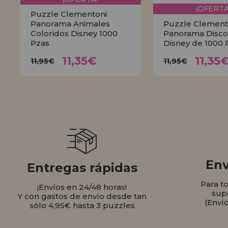
¡OFERTA
Puzzle Clementoni
Panorama Animales
Puzzle Clement
Coloridos Disney 1000
Panorama Disco
Pzas
Disney de 1000 
11,35€
11,
11,95€
11,95€
11,35€
11,35
11,95€
11,95€
COMPRAR
COMPR
Env
Entregas rápidas
Para t
¡Envíos en 24/48 horas!
sup
Y con gastos de envío desde tan
(Enví
sólo 4,95€ hasta 3 puzzles