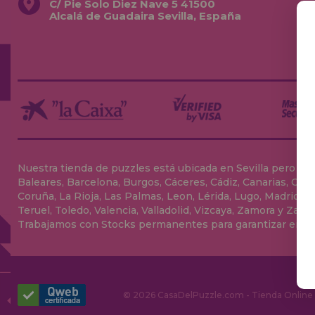
C/ Pie Solo Diez Nave 5 41500
Alcalá de Guadaira Sevilla, España
Nuestra tienda de puzzles está ubicada en Sevilla pero envia
Baleares, Barcelona, Burgos, Cáceres, Cádiz, Canarias, Can
Coruña, La Rioja, Las Palmas, Leon, Lérida, Lugo, Madrid, Má
Teruel, Toledo, Valencia, Valladolid, Vizcaya, Zamora y Zarag
Trabajamos con Stocks permanentes para garantizar entrega
© 2026 CasaDelPuzzle.com - Tienda Online p