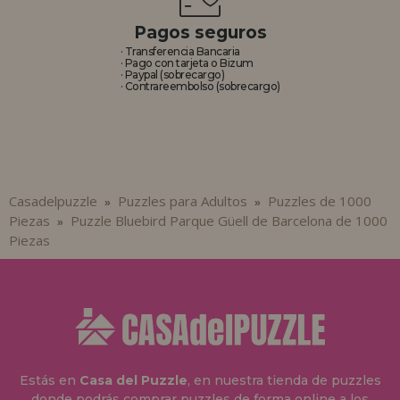
Pagos seguros
· Transferencia Bancaria
· Pago con tarjeta o Bizum
· Paypal (sobrecargo)
· Contrareembolso (sobrecargo)
Casadelpuzzle
Puzzles para Adultos
Puzzles de 1000
»
»
Piezas
Puzzle Bluebird Parque Güell de Barcelona de 1000
»
Piezas
Estás en
Casa del Puzzle
, en nuestra tienda de puzzles
donde podrás comprar puzzles de forma online a los