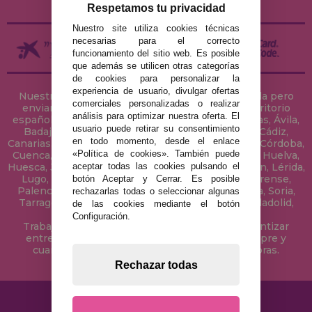
Respetamos tu privacidad
Nuestro site utiliza cookies técnicas
necesarias para el correcto
funcionamiento del sitio web. Es posible
que además se utilicen otras categorías
de cookies para personalizar la
experiencia de usuario, divulgar ofertas
Nuestra tienda de puzzles está ubicada en Sevilla pero
comerciales personalizadas o realizar
enviamos tus puzzles a cualquier ciudad del territorio
análisis para optimizar nuestra oferta. El
español: Álava, Albacete, Alicante, Almería, Asturias, Ávila,
usuario puede retirar su consentimiento
Badajoz, Baleares, Barcelona, Burgos, Cáceres, Cádiz,
en todo momento, desde el enlace
Canarias, Cantabria, Castellón, Ceuta, Ciudad Real, Córdoba,
«Política de cookies». También puede
Cuenca, Gerona, Granada, Guadalajara, Guipúzcoa, Huelva,
aceptar todas las cookies pulsando el
Huesca, Jaén, La Coruña, La Rioja, Las Palmas, Leon, Lérida,
Lugo, Madrid, Málaga, Melilla, Murcia, Navarra, Orense,
botón Aceptar y Cerrar. Es posible
Palencia, Pontevedra, Salamanca, Segovia, Sevilla, Soria,
rechazarlas todas o seleccionar algunas
Tarragona, Tenerife, Teruel, Toledo, Valencia, Valladolid,
de las cookies mediante el botón
Vizcaya, Zamora y Zaragoza.
Configuración.
Trabajamos con Stocks permanentes para garantizar
entregas rápidas en territorio peninsular, siempre y
cuando el pedido se realice antes de las 18 horas.
Rechazar todas