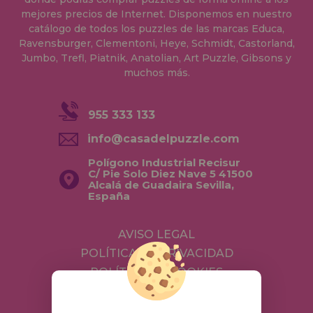
mejores precios de Internet. Disponemos en nuestro
catálogo de todos los puzzles de las marcas Educa,
Ravensburger, Clementoni, Heye, Schmidt, Castorland,
Jumbo, Trefl, Piatnik, Anatolian, Art Puzzle, Gibsons y
muchos más.
955 333 133
info@casadelpuzzle.com
Polígono Industrial Recisur
C/ Pie Solo Diez Nave 5 41500
Alcalá de Guadaira Sevilla,
España
AVISO LEGAL
POLÍTICA DE PRIVACIDAD
POLÍTICA DE COOKIES
ENVÍOS Y DEVOLUCIONES
DEVOLUCIONES / DESISTIMIENTO