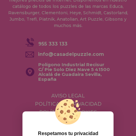
mejores precios de Internet. Disponemos en nuestro
catálogo de todos los puzzles de las marcas Educa,
Ravensburger, Clementoni, Heye, Schmidt, Castorland,
Jumbo, Trefl, Piatnik, Anatolian, Art Puzzle, Gibsons y
muchos más.
955 333 133
info@casadelpuzzle.com
Polígono Industrial Recisur
C/ Pie Solo Diez Nave 5 41500
Alcalá de Guadaira Sevilla,
España
AVISO LEGAL
POLÍTICA DE PRIVACIDAD
POLÍTICA DE COOKIES
ENVÍOS Y DEVOLUCIONES
DEVOLUCIONES / DESISTIMIENTO
Respetamos tu privacidad