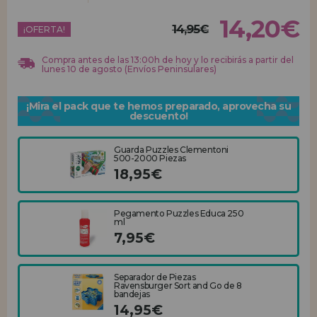
14,20€
REGISTRO DISTRIBUIDOR
14,95€
¡OFERTA!
Compra antes de las 13:00h de hoy y lo recibirás a partir del
lunes 10 de agosto (Envíos Peninsulares)
¡Mira el pack que te hemos preparado, aprovecha su
descuento!
Guarda Puzzles Clementoni
500-2000 Piezas
18,95€
Pegamento Puzzles Educa 250
ml
7,95€
Separador de Piezas
Ravensburger Sort and Go de 8
bandejas
14,95€