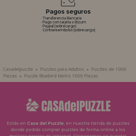
Pagos seguros
· Transferencia Bancaria
· Pago con tarjeta o Bizum
· Paypal (sobrecargo)
· Contrareembolso (sobrecargo)
Casadelpuzzle
Puzzles para Adultos
Puzzles de 1000
»
»
Piezas
Puzzle Bluebird Metro 1000 Piezas
»
Estás en
Casa del Puzzle
, en nuestra tienda de puzzles
donde podrás comprar puzzles de forma online a los