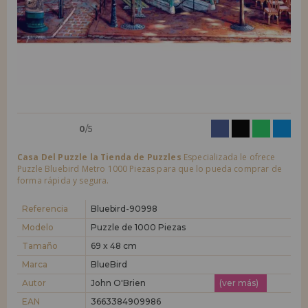
LIQUIDACIONES
Quiero registrarme como
nuevo cliente
Al crear una cuenta en casadelpuzzle.com podrás realizar tus compras
INFORMACIÓN
rápidamente en nuestra tienda virtual, revisar el estado de tus pedidos
y consultar tus operaciones anteriores.
955 333 133
¡Adelante! Te estábamos esperando.
info@casadelpuzzle.com
NUEVO CLIENTE
0
/5
Casa Del Puzzle la Tienda de Puzzles
Especializada le ofrece
Puzzle Bluebird Metro 1000 Piezas para que lo pueda comprar de
forma rápida y segura.
Referencia
Bluebird-90998
Quiero registrarme como
nuevo distribuidor
Modelo
Puzzle de 1000 Piezas
Tamaño
69 x 48 cm
Marca
BlueBird
¿Eres Profesional o Empresa?. ¿Quieres vender en tu negocio
nuestros productos?. Regístrate como distribuidor y conoce nuestras
Autor
John O'Brien
(ver más)
condiciones de ventas con descuentos especiales para la distribución.
EAN
3663384909986
¡Adelante! Te estábamos esperando.