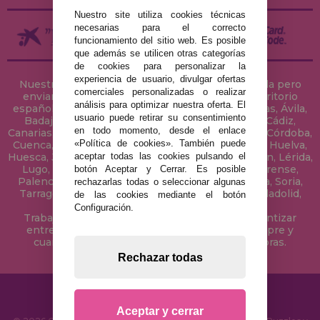
Nuestro site utiliza cookies técnicas
necesarias para el correcto
funcionamiento del sitio web. Es posible
que además se utilicen otras categorías
de cookies para personalizar la
experiencia de usuario, divulgar ofertas
Nuestra tienda de puzzles está ubicada en Sevilla pero
comerciales personalizadas o realizar
enviamos tus puzzles a cualquier ciudad del territorio
análisis para optimizar nuestra oferta. El
español: Álava, Albacete, Alicante, Almería, Asturias, Ávila,
usuario puede retirar su consentimiento
Badajoz, Baleares, Barcelona, Burgos, Cáceres, Cádiz,
en todo momento, desde el enlace
Canarias, Cantabria, Castellón, Ceuta, Ciudad Real, Córdoba,
«Política de cookies». También puede
Cuenca, Gerona, Granada, Guadalajara, Guipúzcoa, Huelva,
aceptar todas las cookies pulsando el
Huesca, Jaén, La Coruña, La Rioja, Las Palmas, Leon, Lérida,
Lugo, Madrid, Málaga, Melilla, Murcia, Navarra, Orense,
botón Aceptar y Cerrar. Es posible
Palencia, Pontevedra, Salamanca, Segovia, Sevilla, Soria,
rechazarlas todas o seleccionar algunas
Tarragona, Tenerife, Teruel, Toledo, Valencia, Valladolid,
de las cookies mediante el botón
Vizcaya, Zamora y Zaragoza.
Configuración.
Trabajamos con Stocks permanentes para garantizar
entregas rápidas en territorio peninsular, siempre y
cuando el pedido se realice antes de las 18 horas.
Rechazar todas
Aceptar y cerrar