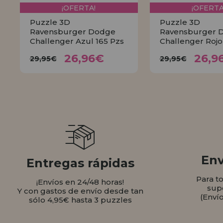
¡OFERTA!
¡OFERTA
Puzzle 3D
Puzzle 3D
Ravensburger Dodge
Ravensburger 
Challenger Azul 165 Pzs
Challenger Rojo
26,96€
26,
29,95€
29,95€
26,96€
26,9
29,95€
29,95€
COMPRAR
COMPR
Env
Entregas rápidas
Para t
¡Envíos en 24/48 horas!
sup
Y con gastos de envío desde tan
(Enví
sólo 4,95€ hasta 3 puzzles