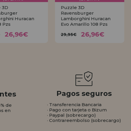
e 3D
Puzzle 3D
sburger
Ravensburger
rghini Huracan
Lamborghini Huracan
8 Pzs
Evo Amarillo 108 Pzs
26,96€
26,96€
,95€
29,95€
26,96€
26,96€
€
29,95€
COMPRAR
COMPRAR
Pagos seguros
ntes
· Transferencia Bancaria
5% de
· Pago con tarjeta o Bizum
os en
· Paypal (sobrecargo)
· Contrareembolso (sobrecargo)