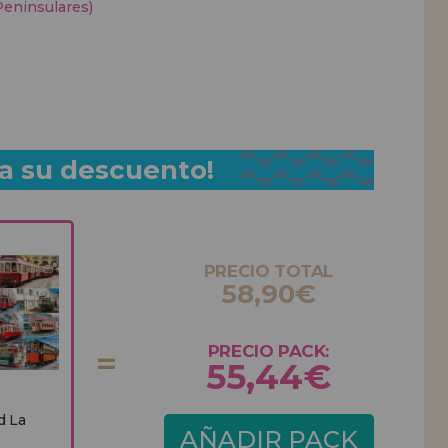
Peninsulares)
a su descuento!
PRECIO TOTAL
58,90€
PRECIO PACK:
55,44€
d La
AÑADIR PACK