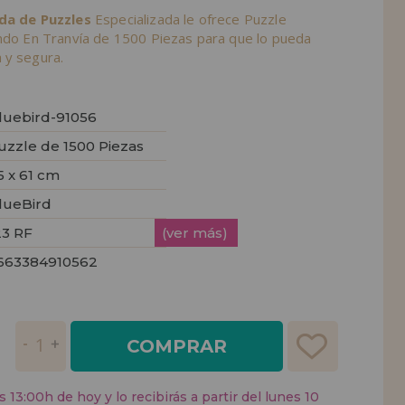
nda de Puzzles
Especializada le ofrece Puzzle
undo En Tranvía de 1500 Piezas para que lo pueda
 y segura.
luebird-91056
uzzle de 1500 Piezas
5 x 61 cm
lueBird
23 RF
(ver más)
663384910562
COMPRAR
 13:00h de hoy y lo recibirás a partir del lunes 10