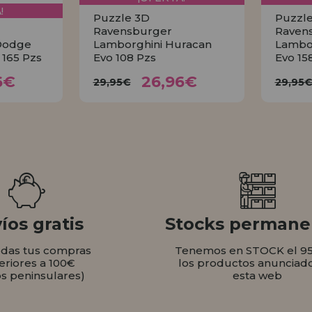
!
Puzzle 3D
Puzzl
Ravensburger
Raven
Dodge
Lamborghini Huracan
Lambo
 165 Pzs
Evo 108 Pzs
Evo 15
96€
26,96€
29,95€
29
6€
26,96€
29,95€
29,95
AR
COMPRAR
íos gratis
Stocks permane
odas tus compras
Tenemos en STOCK el 9
eriores a 100€
los productos anunciad
os peninsulares)
esta web