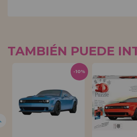
TAMBIÉN PUEDE IN
5%
-10%