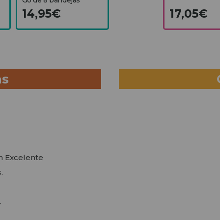
14,95€
17,05€
as
en Excelente
.
.