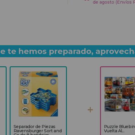
de agosto (Envíos 
que te hemos preparado, aprovech
Separador de Piezas
Puzzle Bluebir
Ravensburger Sort and
Vuelta Al...
Go de 8 bandejas