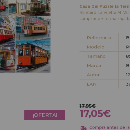
Casa Del Puzzle la Tie
Bluebird La Vuelta Al M
comprar de forma rápida
Referencia
B
Modelo
P
Tamaño
8
Marca
B
Autor
1
EAN
3
17,95€
17,05€
¡OFERTA!
Compra antes de las