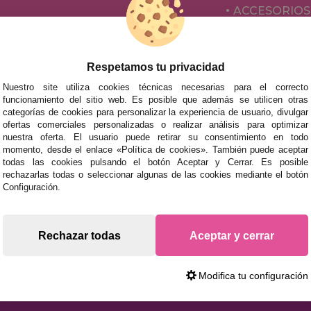
ACCESORIOS
JUEGOS DE 
Respetamos tu privacidad
Nuestro site utiliza cookies técnicas necesarias para el correcto
funcionamiento del sitio web. Es posible que además se utilicen otras
categorías de cookies para personalizar la experiencia de usuario, divulgar
ofertas comerciales personalizadas o realizar análisis para optimizar
nuestra oferta. El usuario puede retirar su consentimiento en todo
momento, desde el enlace «Política de cookies». También puede aceptar
todas las cookies pulsando el botón Aceptar y Cerrar. Es posible
mos tus puzzles a cualquier ciudad del territorio español: Álava
rechazarlas todas o seleccionar algunas de las cookies mediante el botón
tabria, Castellón, Ceuta, Ciudad Real, Córdoba, Cuenca, Gerona,
Configuración.
laga, Melilla, Murcia, Navarra, Orense, Palencia, Pontevedra, Sa
oza.
s rápidas en territorio peninsular, siempre y cuando el pedido
Rechazar todas
Aceptar y cerrar
Modifica tu configuración
ara comprar Puzzles y Rompecabezas en Internet. Entrega Rápida en 24 