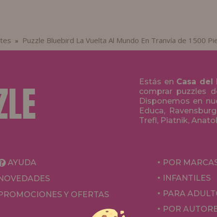
tes
Puzzle Bluebird La Vuelta Al Mundo En Tranvía de 1500 Pi
»
Estás en
Casa del
comprar puzzles de
Disponemos en nue
Educa, Ravensburge
Trefl, Piatnik, Anat
AYUDA
POR MARCA
INFANTILES
NOVEDADES
PARA ADULT
PROMOCIONES Y OFERTAS
POR AUTOR