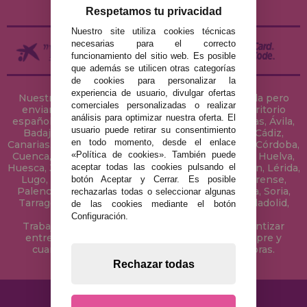
DEVOLUCIONES / DESISTIMIENTO
Respetamos tu privacidad
Nuestro site utiliza cookies técnicas
necesarias para el correcto
funcionamiento del sitio web. Es posible
que además se utilicen otras categorías
de cookies para personalizar la
experiencia de usuario, divulgar ofertas
Nuestra tienda de puzzles está ubicada en Sevilla pero
comerciales personalizadas o realizar
enviamos tus puzzles a cualquier ciudad del territorio
análisis para optimizar nuestra oferta. El
español: Álava, Albacete, Alicante, Almería, Asturias, Ávila,
usuario puede retirar su consentimiento
Badajoz, Baleares, Barcelona, Burgos, Cáceres, Cádiz,
en todo momento, desde el enlace
Canarias, Cantabria, Castellón, Ceuta, Ciudad Real, Córdoba,
«Política de cookies». También puede
Cuenca, Gerona, Granada, Guadalajara, Guipúzcoa, Huelva,
aceptar todas las cookies pulsando el
Huesca, Jaén, La Coruña, La Rioja, Las Palmas, Leon, Lérida,
Lugo, Madrid, Málaga, Melilla, Murcia, Navarra, Orense,
botón Aceptar y Cerrar. Es posible
Palencia, Pontevedra, Salamanca, Segovia, Sevilla, Soria,
rechazarlas todas o seleccionar algunas
Tarragona, Tenerife, Teruel, Toledo, Valencia, Valladolid,
de las cookies mediante el botón
Vizcaya, Zamora y Zaragoza.
Configuración.
Trabajamos con Stocks permanentes para garantizar
entregas rápidas en territorio peninsular, siempre y
cuando el pedido se realice antes de las 18 horas.
Rechazar todas