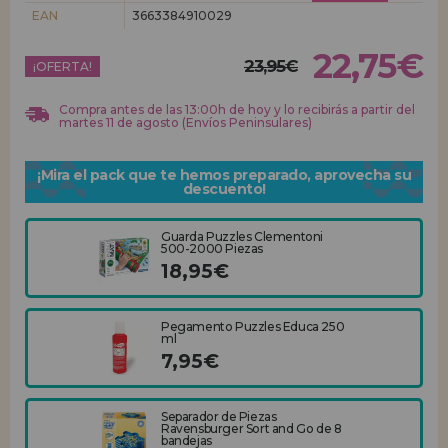
EAN
3663384910029
REGISTRO DISTRIBUIDOR
22,75€
23,95€
¡OFERTA!
Compra antes de las 13:00h de hoy y lo recibirás a partir del
martes 11 de agosto (Envíos Peninsulares)
¡Mira el pack que te hemos preparado, aprovecha su
descuento!
Guarda Puzzles Clementoni
500-2000 Piezas
18,95€
Pegamento Puzzles Educa 250
ml
7,95€
Separador de Piezas
Ravensburger Sort and Go de 8
bandejas