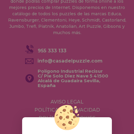
donde podrás comprar puzzles de forma online a los
mejores precios de Internet. Disponemos en nuestro
catálogo de todos los puzzles de las marcas Educa,
Ravensburger, Clementoni, Heye, Schmidt, Castorland,
Jumbo, Trefl, Piatnik, Anatolian, Art Puzzle, Gibsons y
muchos más.
955 333 133
info@casadelpuzzle.com
Polígono Industrial Recisur
C/ Pie Solo Diez Nave 5 41500
Alcalá de Guadaira Sevilla,
España
AVISO LEGAL
POLÍTICA DE PRIVACIDAD
POLÍTICA DE COOKIES
ENVÍOS Y DEVOLUCIONES