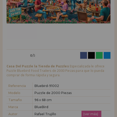
LIQUIDACIONES
Quiero registrarme como
nuevo cliente
Al crear una cuenta en casadelpuzzle.com podrás realizar tus compras
INFORMACIÓN
rápidamente en nuestra tienda virtual, revisar el estado de tus pedidos
y consultar tus operaciones anteriores.
955 333 133
¡Adelante! Te estábamos esperando.
info@casadelpuzzle.com
NUEVO CLIENTE
0
/5
Casa Del Puzzle la Tienda de Puzzles
Especializada le ofrece
Puzzle Bluebird Food Trailers de 2000 Piezas para que lo pueda
comprar de forma rápida y segura.
Quiero registrarme como
nuevo distribuidor
Referencia
Bluebird-91002
Modelo
Puzzle de 2000 Piezas
Tamaño
96 x 68 cm
¿Eres Profesional o Empresa?. ¿Quieres vender en tu negocio
nuestros productos?. Regístrate como distribuidor y conoce nuestras
Marca
BlueBird
condiciones de ventas con descuentos especiales para la distribución.
Autor
Rafael Trujillo
(ver más)
¡Adelante! Te estábamos esperando.