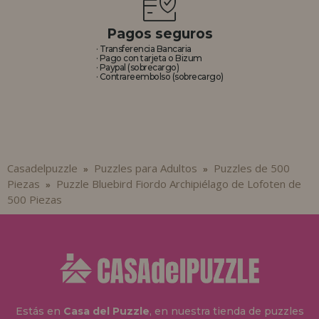
Pagos seguros
· Transferencia Bancaria
· Pago con tarjeta o Bizum
· Paypal (sobrecargo)
· Contrareembolso (sobrecargo)
Casadelpuzzle
Puzzles para Adultos
Puzzles de 500
»
»
Piezas
Puzzle Bluebird Fiordo Archipiélago de Lofoten de
»
500 Piezas
Estás en
Casa del Puzzle
, en nuestra tienda de puzzles