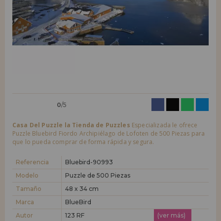
LIQUIDACIONES
Quiero registrarme como
nuevo cliente
Al crear una cuenta en casadelpuzzle.com podrás realizar tus compras
INFORMACIÓN
rápidamente en nuestra tienda virtual, revisar el estado de tus pedidos
y consultar tus operaciones anteriores.
955 333 133
¡Adelante! Te estábamos esperando.
info@casadelpuzzle.com
NUEVO CLIENTE
0
/5
Casa Del Puzzle la Tienda de Puzzles
Especializada le ofrece
Puzzle Bluebird Fiordo Archipiélago de Lofoten de 500 Piezas para
que lo pueda comprar de forma rápida y segura.
Quiero registrarme como
nuevo distribuidor
Referencia
Bluebird-90993
Modelo
Puzzle de 500 Piezas
Tamaño
48 x 34 cm
¿Eres Profesional o Empresa?. ¿Quieres vender en tu negocio
nuestros productos?. Regístrate como distribuidor y conoce nuestras
Marca
BlueBird
condiciones de ventas con descuentos especiales para la distribución.
Autor
123 RF
(ver más)
¡Adelante! Te estábamos esperando.