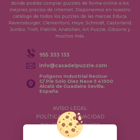
donde podrás comprar puzzles de forma online a los
mejores precios de Internet. Disponemos en nuestro
catálogo de todos los puzzles de las marcas Educa,
Ravensburger, Clementoni, Heye, Schmidt, Castorland,
Jumbo, Trefl, Piatnik, Anatolian, Art Puzzle, Gibsons y
muchos más.
955 333 133
info@casadelpuzzle.com
Polígono Industrial Recisur
C/ Pie Solo Diez Nave 5 41500
Alcalá de Guadaira Sevilla,
España
AVISO LEGAL
POLÍTICA DE PRIVACIDAD
POLÍTICA DE COOKIES
ENVÍOS Y DEVOLUCIONES