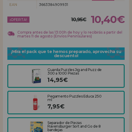
EAN
3663384909931
REGISTRO DISTRIBUIDOR
10,40€
10,95€
¡OFERTA!
Compra antes de las 13:00h de hoy y lo recibirás a partir del
martes 11 de agosto (Envíos Peninsulares)
¡Mira el pack que te hemos preparado, aprovecha su
descuento!
Guarda Puzzles Jig and Puzz de
300 a 1000 Piezas
14,95€
Pegamento Puzzles Educa 250
ml
7,95€
Separador de Piezas
Ravensburger Sort and Go de 8
bandejas