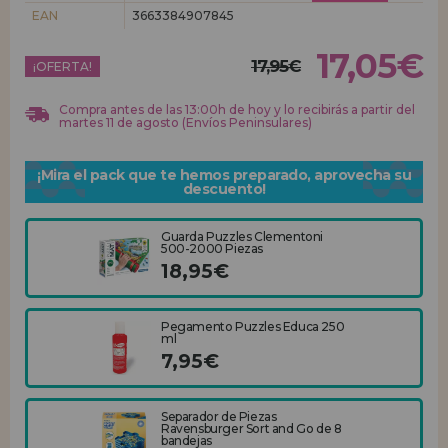
EAN
3663384907845
REGISTRO DISTRIBUIDOR
17,05€
17,95€
¡OFERTA!
Compra antes de las 13:00h de hoy y lo recibirás a partir del
martes 11 de agosto (Envíos Peninsulares)
¡Mira el pack que te hemos preparado, aprovecha su
descuento!
Guarda Puzzles Clementoni
500-2000 Piezas
18,95€
Pegamento Puzzles Educa 250
ml
7,95€
Separador de Piezas
Ravensburger Sort and Go de 8
bandejas