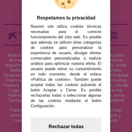
ENVÍOS Y DEVOLUCIONES
DEVOLUCIONES / DESISTIMIENTO
Respetamos tu privacidad
Nuestro site utiliza cookies técnicas
necesarias para el correcto
funcionamiento del sitio web. Es posible
que además se utilicen otras categorías
de cookies para personalizar la
experiencia de usuario, divulgar ofertas
Nuestra tienda de puzzles está ubicada en Sevilla pero
comerciales personalizadas o realizar
enviamos tus puzzles a cualquier ciudad del territorio
análisis para optimizar nuestra oferta. El
español: Álava, Albacete, Alicante, Almería, Asturias, Ávila,
usuario puede retirar su consentimiento
Badajoz, Baleares, Barcelona, Burgos, Cáceres, Cádiz,
en todo momento, desde el enlace
Canarias, Cantabria, Castellón, Ceuta, Ciudad Real, Córdoba,
«Política de cookies». También puede
Cuenca, Gerona, Granada, Guadalajara, Guipúzcoa, Huelva,
aceptar todas las cookies pulsando el
Huesca, Jaén, La Coruña, La Rioja, Las Palmas, Leon, Lérida,
Lugo, Madrid, Málaga, Melilla, Murcia, Navarra, Orense,
botón Aceptar y Cerrar. Es posible
Palencia, Pontevedra, Salamanca, Segovia, Sevilla, Soria,
rechazarlas todas o seleccionar algunas
Tarragona, Tenerife, Teruel, Toledo, Valencia, Valladolid,
de las cookies mediante el botón
Vizcaya, Zamora y Zaragoza.
Configuración.
Trabajamos con Stocks permanentes para garantizar
entregas rápidas en territorio peninsular, siempre y
cuando el pedido se realice antes de las 18 horas.
Rechazar todas