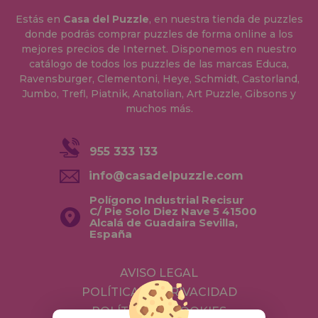
Estás en
Casa del Puzzle
, en nuestra tienda de puzzles
donde podrás comprar puzzles de forma online a los
mejores precios de Internet. Disponemos en nuestro
catálogo de todos los puzzles de las marcas Educa,
Ravensburger, Clementoni, Heye, Schmidt, Castorland,
Jumbo, Trefl, Piatnik, Anatolian, Art Puzzle, Gibsons y
muchos más.
955 333 133
info@casadelpuzzle.com
Polígono Industrial Recisur
C/ Pie Solo Diez Nave 5 41500
Alcalá de Guadaira Sevilla,
España
AVISO LEGAL
POLÍTICA DE PRIVACIDAD
POLÍTICA DE COOKIES