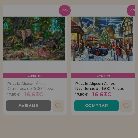
-5%
-5%
¡OFERTA!
¡OFERTA!
Puzzle Alipson África
Puzzle Alipson Calles
Grandiosa de 1500 Piezas
Navideñas de 1500 Piezas
16,63€
16,63€
17,50€
17,50€
AVÍSAME
COMPRAR