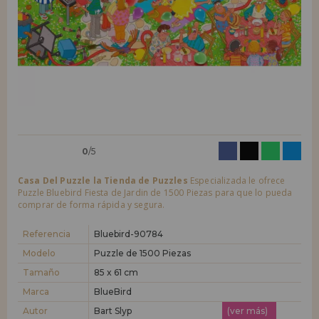
LIQUIDACIONES
Quiero registrarme como
nuevo cliente
Al crear una cuenta en casadelpuzzle.com podrás realizar tus compras
INFORMACIÓN
rápidamente en nuestra tienda virtual, revisar el estado de tus pedidos
y consultar tus operaciones anteriores.
955 333 133
¡Adelante! Te estábamos esperando.
info@casadelpuzzle.com
NUEVO CLIENTE
0
/5
Casa Del Puzzle la Tienda de Puzzles
Especializada le ofrece
Puzzle Bluebird Fiesta de Jardin de 1500 Piezas para que lo pueda
comprar de forma rápida y segura.
Quiero registrarme como
nuevo distribuidor
Referencia
Bluebird-90784
Modelo
Puzzle de 1500 Piezas
Tamaño
85 x 61 cm
¿Eres Profesional o Empresa?. ¿Quieres vender en tu negocio
nuestros productos?. Regístrate como distribuidor y conoce nuestras
Marca
BlueBird
condiciones de ventas con descuentos especiales para la distribución.
Autor
Bart Slyp
(ver más)
¡Adelante! Te estábamos esperando.