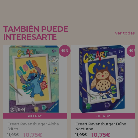
TAMBIÉN PUEDE
ver todas
INTERESARTE
-10%
-10%
¡OFERTA!
¡OFERTA!
Creart Ravensburger Aloha
Creart Ravensburger Búho
Stitch
Nocturno
10,75€
10,75€
11,95€
11,95€