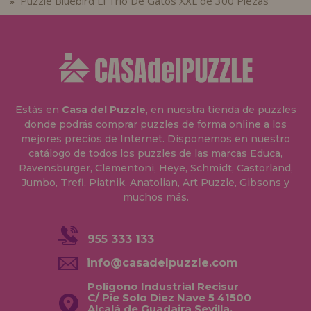
Puzzle Bluebird El Trío De Gatos XXL de 300 Piezas
»
Estás en
Casa del Puzzle
, en nuestra tienda de puzzles
donde podrás comprar puzzles de forma online a los
mejores precios de Internet. Disponemos en nuestro
catálogo de todos los puzzles de las marcas Educa,
Ravensburger, Clementoni, Heye, Schmidt, Castorland,
Jumbo, Trefl, Piatnik, Anatolian, Art Puzzle, Gibsons y
muchos más.
955 333 133
info@casadelpuzzle.com
Polígono Industrial Recisur
C/ Pie Solo Diez Nave 5 41500
Alcalá de Guadaira Sevilla,