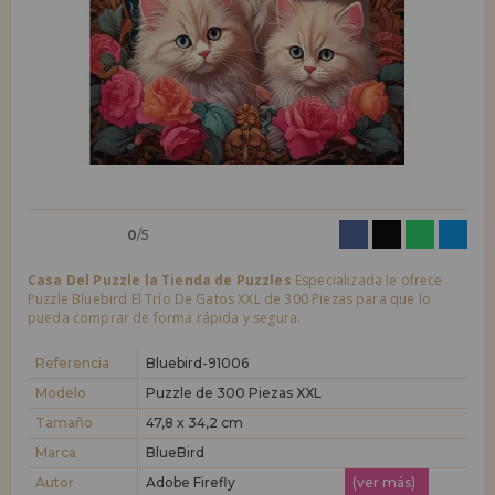
LIQUIDACIONES
Quiero registrarme como
nuevo cliente
Al crear una cuenta en casadelpuzzle.com podrás realizar tus compras
INFORMACIÓN
rápidamente en nuestra tienda virtual, revisar el estado de tus pedidos
y consultar tus operaciones anteriores.
955 333 133
¡Adelante! Te estábamos esperando.
info@casadelpuzzle.com
NUEVO CLIENTE
0
/5
Casa Del Puzzle la Tienda de Puzzles
Especializada le ofrece
Puzzle Bluebird El Trío De Gatos XXL de 300 Piezas para que lo
pueda comprar de forma rápida y segura.
Quiero registrarme como
nuevo distribuidor
Referencia
Bluebird-91006
Modelo
Puzzle de 300 Piezas XXL
Tamaño
47,8 x 34,2 cm
¿Eres Profesional o Empresa?. ¿Quieres vender en tu negocio
nuestros productos?. Regístrate como distribuidor y conoce nuestras
Marca
BlueBird
condiciones de ventas con descuentos especiales para la distribución.
Autor
Adobe Firefly
(ver más)
¡Adelante! Te estábamos esperando.