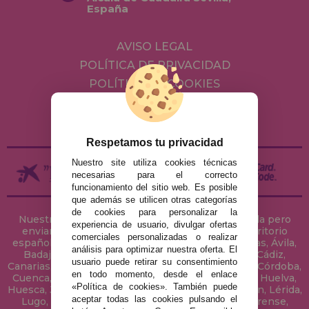
España
AVISO LEGAL
POLÍTICA DE PRIVACIDAD
POLÍTICA DE COOKIES
ENVÍOS Y DEVOLUCIONES
DEVOLUCIONES / DESISTIMIENTO
Respetamos tu privacidad
Nuestro site utiliza cookies técnicas
necesarias para el correcto
funcionamiento del sitio web. Es posible
que además se utilicen otras categorías
de cookies para personalizar la
Nuestra tienda de puzzles está ubicada en Sevilla pero
experiencia de usuario, divulgar ofertas
enviamos tus puzzles a cualquier ciudad del territorio
comerciales personalizadas o realizar
español: Álava, Albacete, Alicante, Almería, Asturias, Ávila,
análisis para optimizar nuestra oferta. El
Badajoz, Baleares, Barcelona, Burgos, Cáceres, Cádiz,
usuario puede retirar su consentimiento
Canarias, Cantabria, Castellón, Ceuta, Ciudad Real, Córdoba,
en todo momento, desde el enlace
Cuenca, Gerona, Granada, Guadalajara, Guipúzcoa, Huelva,
«Política de cookies». También puede
Huesca, Jaén, La Coruña, La Rioja, Las Palmas, Leon, Lérida,
aceptar todas las cookies pulsando el
Lugo, Madrid, Málaga, Melilla, Murcia, Navarra, Orense,