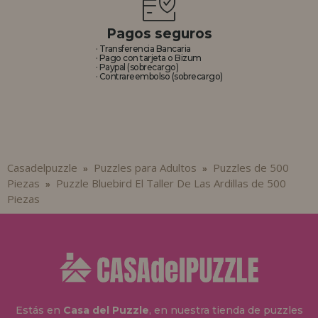
Pagos seguros
· Transferencia Bancaria
· Pago con tarjeta o Bizum
· Paypal (sobrecargo)
· Contrareembolso (sobrecargo)
Casadelpuzzle
Puzzles para Adultos
Puzzles de 500
»
»
Piezas
Puzzle Bluebird El Taller De Las Ardillas de 500
»
Piezas
Estás en
Casa del Puzzle
, en nuestra tienda de puzzles