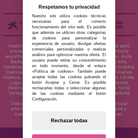
DEVOLUCIONES / DESISTIMIENTO
Respetamos tu privacidad
Nuestro site utiliza cookies técnicas
necesarias para el correcto
funcionamiento del sitio web. Es posible
que además se utilicen otras categorías
de cookies para personalizar la
experiencia de usuario, divulgar ofertas
Nuestra tienda de puzzles está ubicada en Sevilla pero
comerciales personalizadas o realizar
enviamos tus puzzles a cualquier ciudad del territorio
análisis para optimizar nuestra oferta. El
español: Álava, Albacete, Alicante, Almería, Asturias, Ávila,
usuario puede retirar su consentimiento
Badajoz, Baleares, Barcelona, Burgos, Cáceres, Cádiz,
en todo momento, desde el enlace
Canarias, Cantabria, Castellón, Ceuta, Ciudad Real, Córdoba,
«Política de cookies». También puede
Cuenca, Gerona, Granada, Guadalajara, Guipúzcoa, Huelva,
aceptar todas las cookies pulsando el
Huesca, Jaén, La Coruña, La Rioja, Las Palmas, Leon, Lérida,
Lugo, Madrid, Málaga, Melilla, Murcia, Navarra, Orense,
botón Aceptar y Cerrar. Es posible
Palencia, Pontevedra, Salamanca, Segovia, Sevilla, Soria,
rechazarlas todas o seleccionar algunas
Tarragona, Tenerife, Teruel, Toledo, Valencia, Valladolid,
de las cookies mediante el botón
Vizcaya, Zamora y Zaragoza.
Configuración.
Trabajamos con Stocks permanentes para garantizar
entregas rápidas en territorio peninsular, siempre y
cuando el pedido se realice antes de las 18 horas.
Rechazar todas