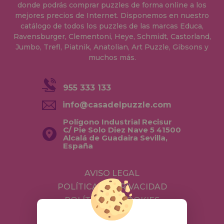
donde podrás comprar puzzles de forma online a los
mejores precios de Internet. Disponemos en nuestro
catálogo de todos los puzzles de las marcas Educa,
Ravensburger, Clementoni, Heye, Schmidt, Castorland,
Jumbo, Trefl, Piatnik, Anatolian, Art Puzzle, Gibsons y
muchos más.
955 333 133
info@casadelpuzzle.com
Polígono Industrial Recisur
C/ Pie Solo Diez Nave 5 41500
Alcalá de Guadaira Sevilla,
España
AVISO LEGAL
POLÍTICA DE PRIVACIDAD
POLÍTICA DE COOKIES
ENVÍOS Y DEVOLUCIONES