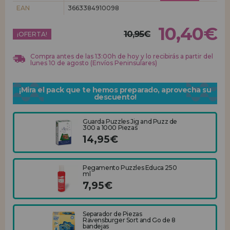
EAN
3663384910098
REGISTRO DISTRIBUIDOR
10,40€
10,95€
¡OFERTA!
Compra antes de las 13:00h de hoy y lo recibirás a partir del
lunes 10 de agosto (Envíos Peninsulares)
¡Mira el pack que te hemos preparado, aprovecha su
descuento!
Guarda Puzzles Jig and Puzz de
300 a 1000 Piezas
14,95€
Pegamento Puzzles Educa 250
ml
7,95€
Separador de Piezas
Ravensburger Sort and Go de 8
bandejas