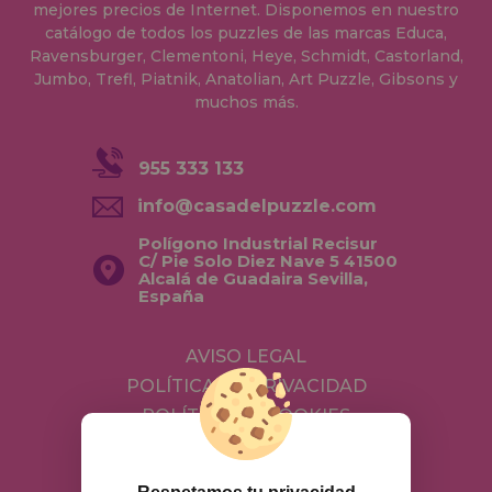
mejores precios de Internet. Disponemos en nuestro
catálogo de todos los puzzles de las marcas Educa,
Ravensburger, Clementoni, Heye, Schmidt, Castorland,
Jumbo, Trefl, Piatnik, Anatolian, Art Puzzle, Gibsons y
muchos más.
955 333 133
info@casadelpuzzle.com
Polígono Industrial Recisur
C/ Pie Solo Diez Nave 5 41500
Alcalá de Guadaira Sevilla,
España
AVISO LEGAL
POLÍTICA DE PRIVACIDAD
POLÍTICA DE COOKIES
ENVÍOS Y DEVOLUCIONES
DEVOLUCIONES / DESISTIMIENTO