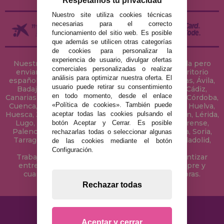
Respetamos tu privacidad
Nuestro site utiliza cookies técnicas
necesarias para el correcto
funcionamiento del sitio web. Es posible
que además se utilicen otras categorías
de cookies para personalizar la
experiencia de usuario, divulgar ofertas
Nuestra tienda de puzzles está ubicada en Sevilla pero
comerciales personalizadas o realizar
enviamos tus puzzles a cualquier ciudad del territorio
análisis para optimizar nuestra oferta. El
español: Álava, Albacete, Alicante, Almería, Asturias, Ávila,
usuario puede retirar su consentimiento
Badajoz, Baleares, Barcelona, Burgos, Cáceres, Cádiz,
en todo momento, desde el enlace
Canarias, Cantabria, Castellón, Ceuta, Ciudad Real, Córdoba,
«Política de cookies». También puede
Cuenca, Gerona, Granada, Guadalajara, Guipúzcoa, Huelva,
aceptar todas las cookies pulsando el
Huesca, Jaén, La Coruña, La Rioja, Las Palmas, Leon, Lérida,
Lugo, Madrid, Málaga, Melilla, Murcia, Navarra, Orense,
botón Aceptar y Cerrar. Es posible
Palencia, Pontevedra, Salamanca, Segovia, Sevilla, Soria,
rechazarlas todas o seleccionar algunas
Tarragona, Tenerife, Teruel, Toledo, Valencia, Valladolid,
de las cookies mediante el botón
Vizcaya, Zamora y Zaragoza.
Configuración.
Trabajamos con Stocks permanentes para garantizar
entregas rápidas en territorio peninsular, siempre y
cuando el pedido se realice antes de las 18 horas.
Rechazar todas
Aceptar y cerrar