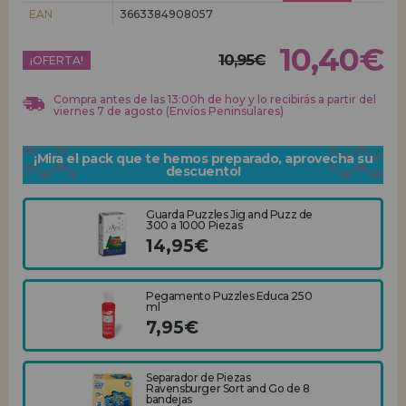
EAN
3663384908057
REGISTRO DISTRIBUIDOR
10,40€
10,95€
¡OFERTA!
Compra antes de las 13:00h de hoy y lo recibirás a partir del
viernes 7 de agosto (Envíos Peninsulares)
¡Mira el pack que te hemos preparado, aprovecha su
descuento!
Guarda Puzzles Jig and Puzz de
300 a 1000 Piezas
14,95€
Pegamento Puzzles Educa 250
ml
7,95€
Separador de Piezas
Ravensburger Sort and Go de 8
bandejas