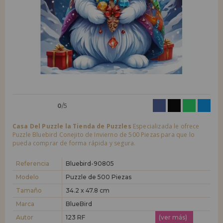
LIQUIDACIONES
Quiero registrarme como
nuevo cliente
Al crear una cuenta en casadelpuzzle.com podrás realizar tus compras
INFORMACIÓN
rápidamente en nuestra tienda virtual, revisar el estado de tus pedidos
y consultar tus operaciones anteriores.
955 333 133
¡Adelante! Te estábamos esperando.
info@casadelpuzzle.com
NUEVO CLIENTE
0
/5
Casa Del Puzzle la Tienda de Puzzles
Especializada le ofrece
Puzzle Bluebird Conejito de Invierno de 500 Piezas para que lo
pueda comprar de forma rápida y segura.
Quiero registrarme como
nuevo distribuidor
Referencia
Bluebird-90805
Modelo
Puzzle de 500 Piezas
Tamaño
34.2 x 47.8 cm
¿Eres Profesional o Empresa?. ¿Quieres vender en tu negocio
nuestros productos?. Regístrate como distribuidor y conoce nuestras
Marca
BlueBird
condiciones de ventas con descuentos especiales para la distribución.
Autor
123 RF
(ver más)
¡Adelante! Te estábamos esperando.