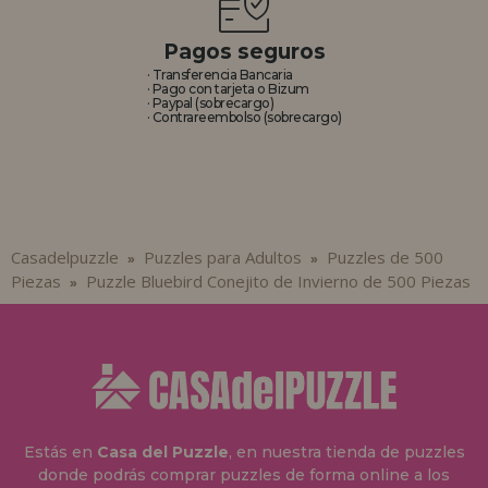
Pagos seguros
· Transferencia Bancaria
· Pago con tarjeta o Bizum
· Paypal (sobrecargo)
· Contrareembolso (sobrecargo)
Casadelpuzzle
Puzzles para Adultos
Puzzles de 500
»
»
Piezas
Puzzle Bluebird Conejito de Invierno de 500 Piezas
»
Estás en
Casa del Puzzle
, en nuestra tienda de puzzles
donde podrás comprar puzzles de forma online a los