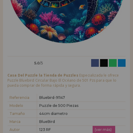
LIQUIDACIONES
Quiero registrarme como
nuevo cliente
Al crear una cuenta en casadelpuzzle.com podrás realizar tus compras
INFORMACIÓN
rápidamente en nuestra tienda virtual, revisar el estado de tus pedidos
y consultar tus operaciones anteriores.
955 333 133
¡Adelante! Te estábamos esperando.
info@casadelpuzzle.com
NUEVO CLIENTE
5.0
/5
Casa Del Puzzle la Tienda de Puzzles
Especializada le ofrece
Puzzle Bluebird Circular Bajo El Océano de 501 Pzs para que lo
pueda comprar de forma rápida y segura.
Quiero registrarme como
nuevo distribuidor
Referencia
Bluebird-91147
Modelo
Puzzle de 500 Piezas
Tamaño
44cm diametro
¿Eres Profesional o Empresa?. ¿Quieres vender en tu negocio
nuestros productos?. Regístrate como distribuidor y conoce nuestras
Marca
BlueBird
condiciones de ventas con descuentos especiales para la distribución.
Autor
123 RF
(ver más)
¡Adelante! Te estábamos esperando.