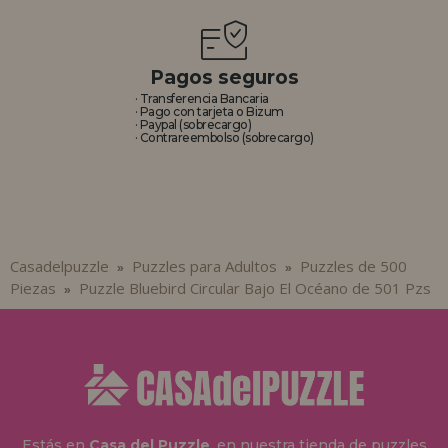
Pagos seguros
· Transferencia Bancaria
· Pago con tarjeta o Bizum
· Paypal (sobrecargo)
· Contrareembolso (sobrecargo)
Casadelpuzzle
Puzzles para Adultos
Puzzles de 500
»
»
Piezas
Puzzle Bluebird Circular Bajo El Océano de 501 Pzs
»
Estás en
Casa del Puzzle
, en nuestra tienda de puzzles