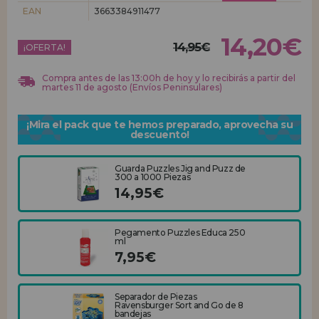
EAN
3663384911477
REGISTRO DISTRIBUIDOR
14,20€
14,95€
¡OFERTA!
Compra antes de las 13:00h de hoy y lo recibirás a partir del
martes 11 de agosto (Envíos Peninsulares)
¡Mira el pack que te hemos preparado, aprovecha su
descuento!
Guarda Puzzles Jig and Puzz de
300 a 1000 Piezas
14,95€
Pegamento Puzzles Educa 250
ml
7,95€
Separador de Piezas
Ravensburger Sort and Go de 8
bandejas