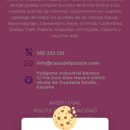
donde podrás comprar puzzles de forma online a los
mejores precios de Internet. Disponemos en nuestro
catálogo de todos los puzzles de las marcas Educa,
Ravensburger, Clementoni, Heye, Schmidt, Castorland,
Jumbo, Trefl, Piatnik, Anatolian, Art Puzzle, Gibsons y
muchos más.
955 333 133
info@casadelpuzzle.com
Polígono Industrial Recisur
C/ Pie Solo Diez Nave 5 41500
Alcalá de Guadaira Sevilla,
España
AVISO LEGAL
POLÍTICA DE PRIVACIDAD
POLÍTICA DE COOKIES
ENVÍOS Y DEVOLUCIONES