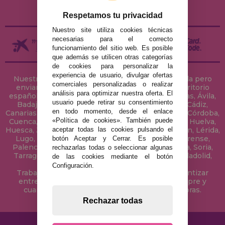
DEVOLUCIONES / DESISTIMIENTO
Respetamos tu privacidad
Nuestro site utiliza cookies técnicas
necesarias para el correcto
funcionamiento del sitio web. Es posible
que además se utilicen otras categorías
de cookies para personalizar la
experiencia de usuario, divulgar ofertas
Nuestra tienda de puzzles está ubicada en Sevilla pero
comerciales personalizadas o realizar
enviamos tus puzzles a cualquier ciudad del territorio
análisis para optimizar nuestra oferta. El
español: Álava, Albacete, Alicante, Almería, Asturias, Ávila,
usuario puede retirar su consentimiento
Badajoz, Baleares, Barcelona, Burgos, Cáceres, Cádiz,
en todo momento, desde el enlace
Canarias, Cantabria, Castellón, Ceuta, Ciudad Real, Córdoba,
«Política de cookies». También puede
Cuenca, Gerona, Granada, Guadalajara, Guipúzcoa, Huelva,
aceptar todas las cookies pulsando el
Huesca, Jaén, La Coruña, La Rioja, Las Palmas, Leon, Lérida,
Lugo, Madrid, Málaga, Melilla, Murcia, Navarra, Orense,
botón Aceptar y Cerrar. Es posible
Palencia, Pontevedra, Salamanca, Segovia, Sevilla, Soria,
rechazarlas todas o seleccionar algunas
Tarragona, Tenerife, Teruel, Toledo, Valencia, Valladolid,
de las cookies mediante el botón
Vizcaya, Zamora y Zaragoza.
Configuración.
Trabajamos con Stocks permanentes para garantizar
entregas rápidas en territorio peninsular, siempre y
cuando el pedido se realice antes de las 18 horas.
Rechazar todas