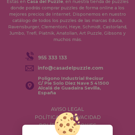
Estás en
Casa del Puzzle
, en nuestra tienda de puzzles
donde podrás comprar puzzles de forma online a los
mejores precios de Internet. Disponemos en nuestro
catálogo de todos los puzzles de las marcas Educa,
Ravensburger, Clementoni, Heye, Schmidt, Castorland,
Jumbo, Trefl, Piatnik, Anatolian, Art Puzzle, Gibsons y
muchos más.
955 333 133
info@casadelpuzzle.com
Polígono Industrial Recisur
C/ Pie Solo Diez Nave 5 41500
Alcalá de Guadaira Sevilla,
España
AVISO LEGAL
POLÍTICA DE PRIVACIDAD
POLÍTICA DE COOKIES
ENVÍOS Y DEVOLUCIONES