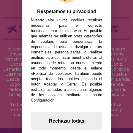
DEVOLUCIONES / DESISTIMIENTO
Respetamos tu privacidad
Nuestro site utiliza cookies técnicas
necesarias para el correcto
funcionamiento del sitio web. Es posible
que además se utilicen otras categorías
de cookies para personalizar la
experiencia de usuario, divulgar ofertas
Nuestra tienda de puzzles está ubicada en Sevilla pero
comerciales personalizadas o realizar
enviamos tus puzzles a cualquier ciudad del territorio
análisis para optimizar nuestra oferta. El
español: Álava, Albacete, Alicante, Almería, Asturias, Ávila,
usuario puede retirar su consentimiento
Badajoz, Baleares, Barcelona, Burgos, Cáceres, Cádiz,
en todo momento, desde el enlace
Canarias, Cantabria, Castellón, Ceuta, Ciudad Real, Córdoba,
«Política de cookies». También puede
Cuenca, Gerona, Granada, Guadalajara, Guipúzcoa, Huelva,
aceptar todas las cookies pulsando el
Huesca, Jaén, La Coruña, La Rioja, Las Palmas, Leon, Lérida,
Lugo, Madrid, Málaga, Melilla, Murcia, Navarra, Orense,
botón Aceptar y Cerrar. Es posible
Palencia, Pontevedra, Salamanca, Segovia, Sevilla, Soria,
rechazarlas todas o seleccionar algunas
Tarragona, Tenerife, Teruel, Toledo, Valencia, Valladolid,
de las cookies mediante el botón
Vizcaya, Zamora y Zaragoza.
Configuración.
Trabajamos con Stocks permanentes para garantizar
entregas rápidas en territorio peninsular, siempre y
cuando el pedido se realice antes de las 18 horas.
Rechazar todas