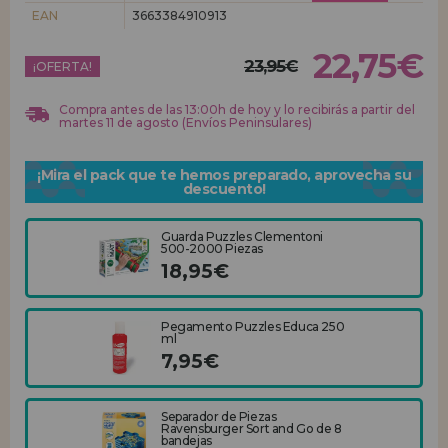
EAN
3663384910913
REGISTRO DISTRIBUIDOR
22,75€
23,95€
¡OFERTA!
Compra antes de las 13:00h de hoy y lo recibirás a partir del
martes 11 de agosto (Envíos Peninsulares)
¡Mira el pack que te hemos preparado, aprovecha su
descuento!
Guarda Puzzles Clementoni
500-2000 Piezas
18,95€
Pegamento Puzzles Educa 250
ml
7,95€
Separador de Piezas
Ravensburger Sort and Go de 8
bandejas