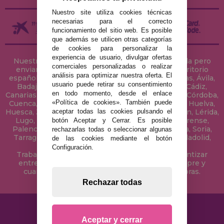
Nuestro site utiliza cookies técnicas
necesarias para el correcto
funcionamiento del sitio web. Es posible
que además se utilicen otras categorías
de cookies para personalizar la
experiencia de usuario, divulgar ofertas
Nuestra tienda de puzzles está ubicada en Sevilla pero
comerciales personalizadas o realizar
enviamos tus puzzles a cualquier ciudad del territorio
análisis para optimizar nuestra oferta. El
español: Álava, Albacete, Alicante, Almería, Asturias, Ávila,
usuario puede retirar su consentimiento
Badajoz, Baleares, Barcelona, Burgos, Cáceres, Cádiz,
en todo momento, desde el enlace
Canarias, Cantabria, Castellón, Ceuta, Ciudad Real, Córdoba,
«Política de cookies». También puede
Cuenca, Gerona, Granada, Guadalajara, Guipúzcoa, Huelva,
aceptar todas las cookies pulsando el
Huesca, Jaén, La Coruña, La Rioja, Las Palmas, Leon, Lérida,
Lugo, Madrid, Málaga, Melilla, Murcia, Navarra, Orense,
botón Aceptar y Cerrar. Es posible
Palencia, Pontevedra, Salamanca, Segovia, Sevilla, Soria,
rechazarlas todas o seleccionar algunas
Tarragona, Tenerife, Teruel, Toledo, Valencia, Valladolid,
de las cookies mediante el botón
Vizcaya, Zamora y Zaragoza.
Configuración.
Trabajamos con Stocks permanentes para garantizar
entregas rápidas en territorio peninsular, siempre y
cuando el pedido se realice antes de las 18 horas.
Rechazar todas
Aceptar y cerrar