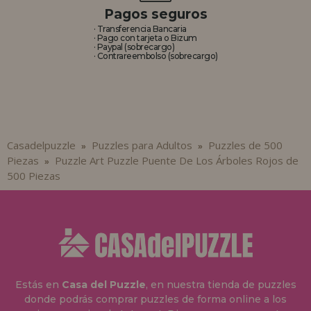
Pagos seguros
· Transferencia Bancaria
· Pago con tarjeta o Bizum
· Paypal (sobrecargo)
· Contrareembolso (sobrecargo)
Casadelpuzzle
Puzzles para Adultos
Puzzles de 500
»
»
Piezas
Puzzle Art Puzzle Puente De Los Árboles Rojos de
»
500 Piezas
Estás en
Casa del Puzzle
, en nuestra tienda de puzzles
donde podrás comprar puzzles de forma online a los