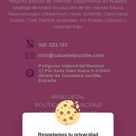
mejores precios de Internet. Disponemos en nuestro
catálogo de todos los puzzles de las marcas Educa,
Ravensburger, Clementoni, Heye, Schmidt, Castorland,
Jumbo, Trefl, Piatnik, Anatolian, Art Puzzle, Gibsons y
muchos más.
955 333 133
info@casadelpuzzle.com
Polígono Industrial Recisur
C/ Pie Solo Diez Nave 5 41500
Alcalá de Guadaira Sevilla,
España
AVISO LEGAL
POLÍTICA DE PRIVACIDAD
POLÍTICA DE COOKIES
ENVÍOS Y DEVOLUCIONES
DEVOLUCIONES / DESISTIMIENTO
Respetamos tu privacidad