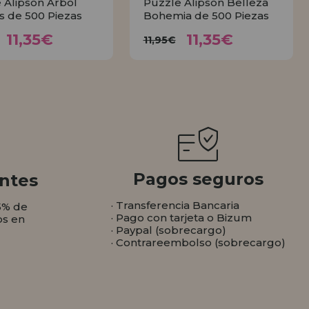
 Alipson Árbol
Puzzle Alipson Belleza
is de 500 Piezas
Bohemia de 500 Piezas
11,35€
11,35€
11,95€
11,95€
11,35€
11,35€
11,95€
COMPRAR
COMPRAR
Pagos seguros
ntes
· Transferencia Bancaria
5% de
· Pago con tarjeta o Bizum
os en
· Paypal (sobrecargo)
· Contrareembolso (sobrecargo)