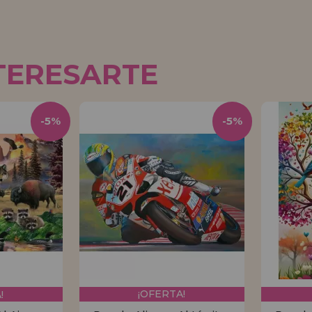
TERESARTE
-5%
-5%
!
¡OFERTA!