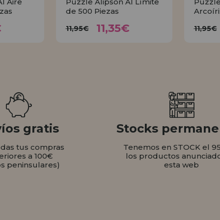
l Aire
Puzzle Alipson Al Límite
Puzzle
ezas
de 500 Piezas
Arcoír
35€
11,35€
11,95€
€
11,35€
11,95€
11,95€
AR
COMPRAR
íos gratis
Stocks permane
odas tus compras
Tenemos en STOCK el 9
eriores a 100€
los productos anunciad
os peninsulares)
esta web