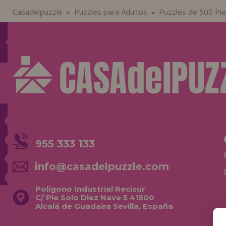
Casadelpuzzle
Puzzles para Adultos
Puzzles de 500 Pi
»
»
955 333 133
info@casadelpuzzle.com
Polígono Industrial Recisur
C/ Pie Solo Diez Nave 5 41500
Alcalá de Guadaira Sevilla, España