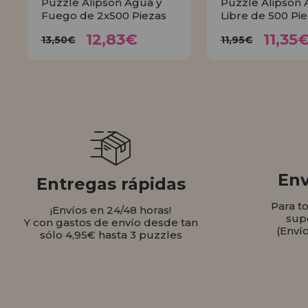
Puzzle Alipson Agua y
Puzzle Alipson A
Fuego de 2x500 Piezas
Libre de 500 Pi
12,83€
11,
13,50€
11,95€
12,83€
11,35
13,50€
11,95€
COMPRAR
COMPR
Env
Entregas rápidas
Para t
¡Envíos en 24/48 horas!
sup
Y con gastos de envío desde tan
(Enví
sólo 4,95€ hasta 3 puzzles