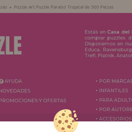
ezas
Puzzle Art Puzzle Paraíso Tropical de 500 Piezas
»
Estás en
Casa del
comprar puzzles de
Disponemos en nue
Educa, Ravensburge
Trefl, Piatnik, Anat
AYUDA
POR MARCA
INFANTILES
NOVEDADES
PARA ADULT
PROMOCIONES Y OFERTAS
POR AUTOR
ACCESORIOS
JUEGOS DE 