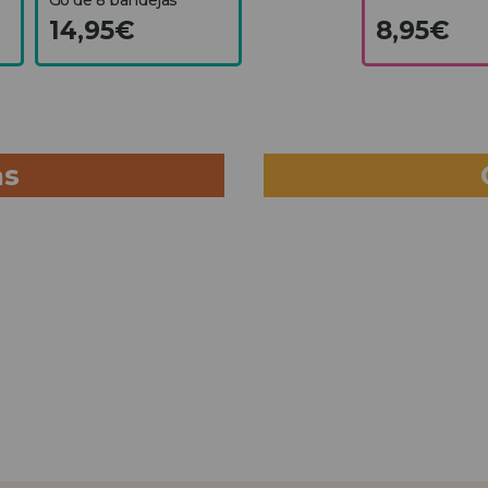
14,95€
8,95€
as