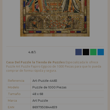
LIQUIDACIONES
Quiero registrarme como
nuevo cliente
Al crear una cuenta en casadelpuzzle.com podrás realizar tus compras
INFORMACIÓN
rápidamente en nuestra tienda virtual, revisar el estado de tus pedidos
y consultar tus operaciones anteriores.
955 333 133
¡Adelante! Te estábamos esperando.
info@casadelpuzzle.com
NUEVO CLIENTE
4.8
/5
Casa Del Puzzle la Tienda de Puzzles
Especializada le ofrece
Puzzle Art Puzzle Papiro Egipcio de 1000 Piezas para que lo pueda
comprar de forma rápida y segura.
Quiero registrarme como
nuevo distribuidor
Referencia
Art-Puzzle-4465
Modelo
Puzzle de 1000 Piezas
Tamaño
48 x 68
¿Eres Profesional o Empresa?. ¿Quieres vender en tu negocio
nuestros productos?. Regístrate como distribuidor y conoce nuestras
Marca
Art Puzzle
condiciones de ventas con descuentos especiales para la distribución.
EAN
8697950844659
¡Adelante! Te estábamos esperando.