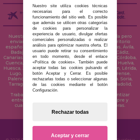
Nuestro site utiliza cookies técnicas
necesarias para el correcto
funcionamiento del sitio web. Es posible
que además se utilicen otras categorías
de cookies para personalizar la
experiencia de usuario, divulgar ofertas
Nuestra tienda de puzzles está ubicada en Sevilla pero
comerciales personalizadas o realizar
enviamos tus puzzles a cualquier ciudad del territorio
análisis para optimizar nuestra oferta. El
español: Álava, Albacete, Alicante, Almería, Asturias, Ávila,
usuario puede retirar su consentimiento
Badajoz, Baleares, Barcelona, Burgos, Cáceres, Cádiz,
en todo momento, desde el enlace
Canarias, Cantabria, Castellón, Ceuta, Ciudad Real, Córdoba,
«Política de cookies». También puede
Cuenca, Gerona, Granada, Guadalajara, Guipúzcoa, Huelva,
aceptar todas las cookies pulsando el
Huesca, Jaén, La Coruña, La Rioja, Las Palmas, Leon, Lérida,
Lugo, Madrid, Málaga, Melilla, Murcia, Navarra, Orense,
botón Aceptar y Cerrar. Es posible
Palencia, Pontevedra, Salamanca, Segovia, Sevilla, Soria,
rechazarlas todas o seleccionar algunas
Tarragona, Tenerife, Teruel, Toledo, Valencia, Valladolid,
de las cookies mediante el botón
Vizcaya, Zamora y Zaragoza.
Configuración.
Trabajamos con Stocks permanentes para garantizar
entregas rápidas en territorio peninsular, siempre y
cuando el pedido se realice antes de las 18 horas.
Rechazar todas
Aceptar y cerrar
© 2026 CasaDelPuzzle.com - Tienda Online para comprar Puzzles y