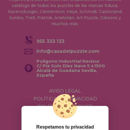
catálogo de todos los puzzles de las marcas Educa,
Ravensburger, Clementoni, Heye, Schmidt, Castorland,
Jumbo, Trefl, Piatnik, Anatolian, Art Puzzle, Gibsons y
muchos más.
955 333 133
info@casadelpuzzle.com
Polígono Industrial Recisur
C/ Pie Solo Diez Nave 5 41500
Alcalá de Guadaira Sevilla,
España
AVISO LEGAL
POLÍTICA DE PRIVACIDAD
POLÍTICA DE COOKIES
ENVÍOS Y DEVOLUCIONES
DEVOLUCIONES / DESISTIMIENTO
Respetamos tu privacidad