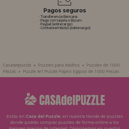
Pagos seguros
· Transferencia Bancaria
· Pago con tarjeta o Bizum
· Paypal (sobrecargo)
· Contrareembolso (sobrecargo)
Casadelpuzzle
Puzzles para Adultos
Puzzles de 1000
»
»
Piezas
Puzzle Art Puzzle Papiro Egipcio de 1000 Piezas
»
Estás en
Casa del Puzzle
, en nuestra tienda de puzzles
donde podrás comprar puzzles de forma online a los
mejores precios de Internet. Disponemos en nuestro