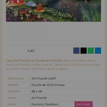
LIQUIDACIONES
Quiero registrarme como
nuevo cliente
Al crear una cuenta en casadelpuzzle.com podrás realizar tus compras
INFORMACIÓN
rápidamente en nuestra tienda virtual, revisar el estado de tus pedidos
y consultar tus operaciones anteriores.
955 333 133
¡Adelante! Te estábamos esperando.
info@casadelpuzzle.com
NUEVO CLIENTE
4.6
/5
Casa Del Puzzle la Tienda de Puzzles
Especializada le ofrece
Puzzle Art Puzzle La Vieja Casa de Zapatos de 1000 Piezas para que
lo pueda comprar de forma rápida y segura.
Quiero registrarme como
nuevo distribuidor
Referencia
Art-Puzzle-4467
Modelo
Puzzle de 1000 Piezas
Tamaño
68 x 48
¿Eres Profesional o Empresa?. ¿Quieres vender en tu negocio
nuestros productos?. Regístrate como distribuidor y conoce nuestras
Marca
Art Puzzle
condiciones de ventas con descuentos especiales para la distribución.
Autor
Dominic Davidson
(ver más)
¡Adelante! Te estábamos esperando.