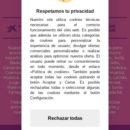
DEVOLUCIONES / DESISTIMIENTO
Respetamos tu privacidad
Nuestro site utiliza cookies técnicas
necesarias para el correcto
funcionamiento del sitio web. Es posible
que además se utilicen otras categorías
de cookies para personalizar la
experiencia de usuario, divulgar ofertas
Nuestra tienda de puzzles está ubicada en Sevilla pero
comerciales personalizadas o realizar
enviamos tus puzzles a cualquier ciudad del territorio
análisis para optimizar nuestra oferta. El
español: Álava, Albacete, Alicante, Almería, Asturias, Ávila,
usuario puede retirar su consentimiento
Badajoz, Baleares, Barcelona, Burgos, Cáceres, Cádiz,
en todo momento, desde el enlace
Canarias, Cantabria, Castellón, Ceuta, Ciudad Real, Córdoba,
«Política de cookies». También puede
Cuenca, Gerona, Granada, Guadalajara, Guipúzcoa, Huelva,
aceptar todas las cookies pulsando el
Huesca, Jaén, La Coruña, La Rioja, Las Palmas, Leon, Lérida,
Lugo, Madrid, Málaga, Melilla, Murcia, Navarra, Orense,
botón Aceptar y Cerrar. Es posible
Palencia, Pontevedra, Salamanca, Segovia, Sevilla, Soria,
rechazarlas todas o seleccionar algunas
Tarragona, Tenerife, Teruel, Toledo, Valencia, Valladolid,
de las cookies mediante el botón
Vizcaya, Zamora y Zaragoza.
Configuración.
Trabajamos con Stocks permanentes para garantizar
entregas rápidas en territorio peninsular, siempre y
cuando el pedido se realice antes de las 18 horas.
Rechazar todas