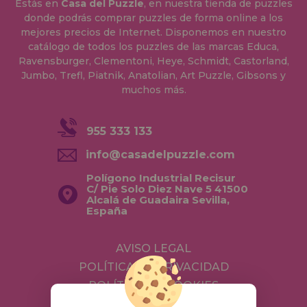
Estás en
Casa del Puzzle
, en nuestra tienda de puzzles
donde podrás comprar puzzles de forma online a los
mejores precios de Internet. Disponemos en nuestro
catálogo de todos los puzzles de las marcas Educa,
Ravensburger, Clementoni, Heye, Schmidt, Castorland,
Jumbo, Trefl, Piatnik, Anatolian, Art Puzzle, Gibsons y
muchos más.
955 333 133
info@casadelpuzzle.com
Polígono Industrial Recisur
C/ Pie Solo Diez Nave 5 41500
Alcalá de Guadaira Sevilla,
España
AVISO LEGAL
POLÍTICA DE PRIVACIDAD
POLÍTICA DE COOKIES
ENVÍOS Y DEVOLUCIONES