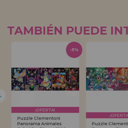
TAMBIÉN PUEDE IN
5%
-5%
¡OFERTA!
¡OFERTA
Puzzle Clementoni
Panorama Animales
Puzzle Clement