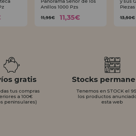
teca
Panorama Señor de los
y sus 
Pz
Anillos 1000 Pzs
Piezas
35€
11,35€
11,95€
1
€
11,35€
11,95€
13,50€
AR
COMPRAR
íos gratis
Stocks permane
odas tus compras
Tenemos en STOCK el 9
eriores a 100€
los productos anunciad
os peninsulares)
esta web