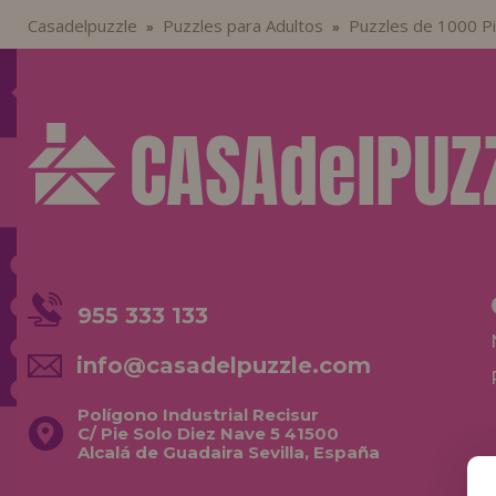
Casadelpuzzle
Puzzles para Adultos
Puzzles de 1000 P
»
»
955 333 133
info@casadelpuzzle.com
Polígono Industrial Recisur
C/ Pie Solo Diez Nave 5 41500
Alcalá de Guadaira Sevilla, España