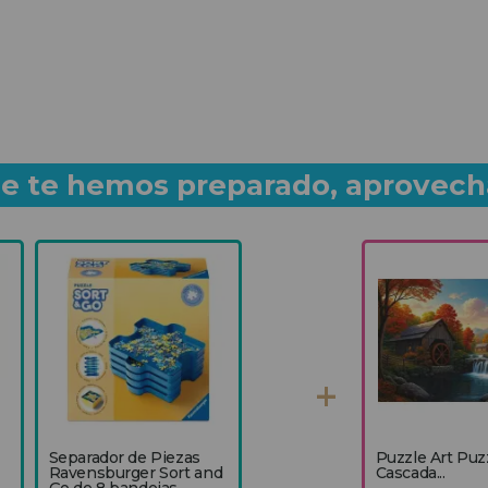
que te hemos preparado, aprovech
Separador de Piezas
Puzzle Art Puz
Ravensburger Sort and
Cascada...
Go de 8 bandejas