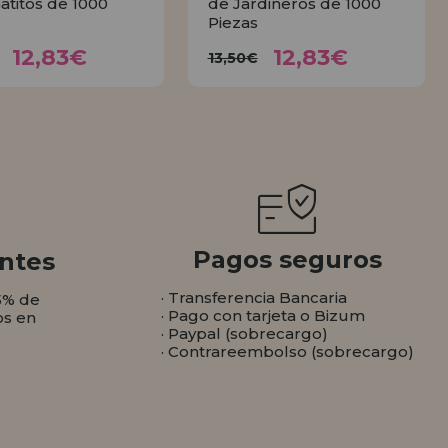
Gatitos de 1000
de Jardineros de 1000
Piezas
12,83€
12,83€
3,50€
13,50€
12,83€
12,83€
13,50€
COMPRAR
COMPRAR
Pagos seguros
ntes
· Transferencia Bancaria
5% de
· Pago con tarjeta o Bizum
os en
· Paypal (sobrecargo)
· Contrareembolso (sobrecargo)