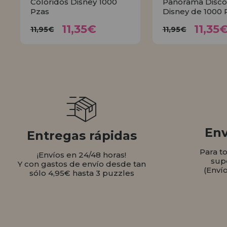
Coloridos Disney 1000
Panorama Disco
Pzas
Disney de 1000 
11,35€
11,
11,95€
11,95€
11,35€
11,35
11,95€
11,95€
COMPRAR
COMPR
Env
Entregas rápidas
Para t
¡Envíos en 24/48 horas!
sup
Y con gastos de envío desde tan
(Enví
sólo 4,95€ hasta 3 puzzles