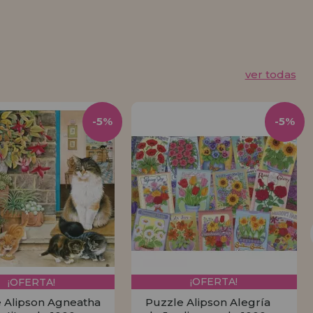
ver todas
-5%
-5%
¡OFERTA!
¡OFERTA!
 Alipson Agneatha
Puzzle Alipson Alegría