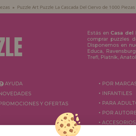
iezas
Puzzle Art Puzzle La Cascada Del Ciervo de 1000 Piezas
»
Estás en
Casa del
comprar puzzles de
Disponemos en nue
Educa, Ravensburge
Trefl, Piatnik, Anat
AYUDA
POR MARCA
INFANTILES
NOVEDADES
PARA ADULT
PROMOCIONES Y OFERTAS
POR AUTOR
ACCESORIOS
JUEGOS DE 