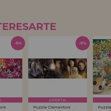
TERESARTE
-5%
-5%
!
¡OFERTA!
oni
Puzzle Clementoni
Puzzle