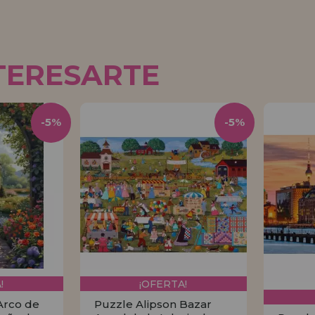
TERESARTE
-5%
-5%
!
¡OFERTA!
Arco de
Puzzle Alipson Bazar