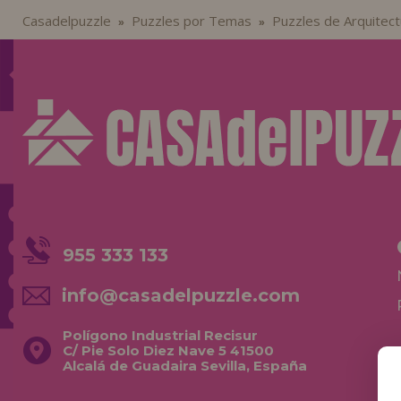
Casadelpuzzle
Puzzles por Temas
Puzzles de Arquitect
»
»
955 333 133
info@casadelpuzzle.com
Polígono Industrial Recisur
C/ Pie Solo Diez Nave 5 41500
Alcalá de Guadaira Sevilla, España