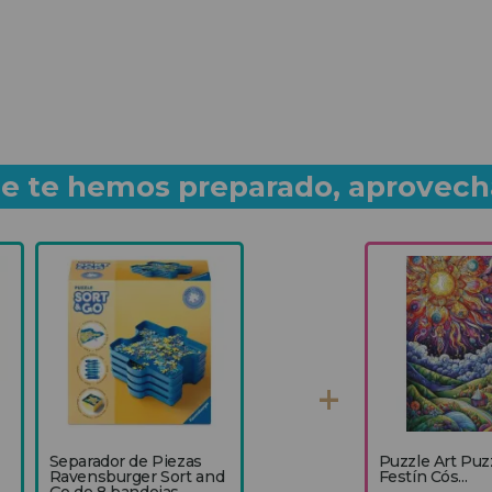
que te hemos preparado, aprovech
Separador de Piezas
Puzzle Art Puz
Ravensburger Sort and
Festín Cós...
Go de 8 bandejas