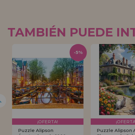
TAMBIÉN PUEDE IN
5%
-5%
¡OFERTA!
¡OFERTA
Puzzle Alipson
Puzzle Alipson 