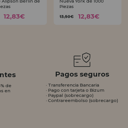
 Alipson Berlin de
Nueva York de 1000
iezas
Piezas
12,83€
12,83€
3,50€
13,50€
12,83€
12,83€
13,50€
COMPRAR
COMPRAR
Pagos seguros
ntes
· Transferencia Bancaria
5% de
· Pago con tarjeta o Bizum
os en
· Paypal (sobrecargo)
· Contrareembolso (sobrecargo)