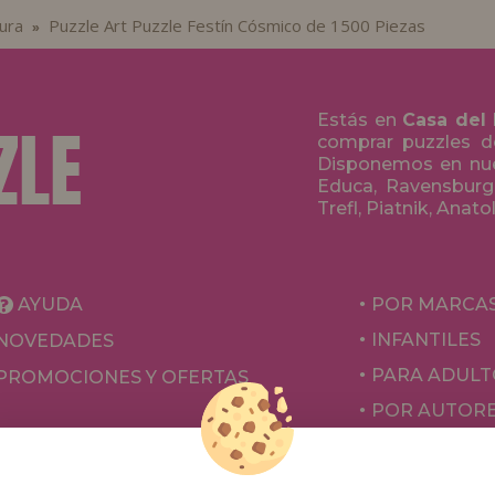
ura
Puzzle Art Puzzle Festín Cósmico de 1500 Piezas
»
Estás en
Casa del
comprar puzzles de
Disponemos en nue
Educa, Ravensburge
Trefl, Piatnik, Anat
AYUDA
POR MARCA
INFANTILES
NOVEDADES
PARA ADULT
PROMOCIONES Y OFERTAS
POR AUTOR
ACCESORIOS
JUEGOS DE 