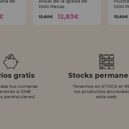
baña de
Anual de la Iglesia de
Puzzle
1000 Piezas
1000 P
83€
12,83€
13,50€
1
€
12,83€
13,50€
13,50€
AR
COMPRAR
íos gratis
Stocks permane
odas tus compras
Tenemos en STOCK el 9
eriores a 100€
los productos anunciad
os peninsulares)
esta web