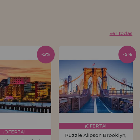
ver todas
-5%
-5%
¡OFERTA!
¡OFERTA!
Puzzle Alipson Brooklyn,