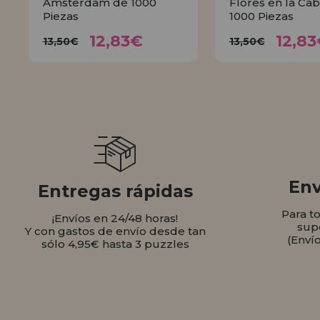
Ámsterdam de 1000
Flores en la Ca
Piezas
1000 Piezas
12,83€
12,
13,50€
13,50€
12,83€
12,83
13,50€
13,50€
COMPRAR
COMPR
Env
Entregas rápidas
Para t
¡Envíos en 24/48 horas!
sup
Y con gastos de envío desde tan
(Enví
sólo 4,95€ hasta 3 puzzles