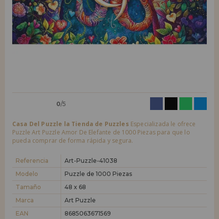
LIQUIDACIONES
Quiero registrarme como
nuevo cliente
Al crear una cuenta en casadelpuzzle.com podrás realizar tus compras
INFORMACIÓN
rápidamente en nuestra tienda virtual, revisar el estado de tus pedidos
y consultar tus operaciones anteriores.
955 333 133
¡Adelante! Te estábamos esperando.
info@casadelpuzzle.com
NUEVO CLIENTE
0
/5
Casa Del Puzzle la Tienda de Puzzles
Especializada le ofrece
Puzzle Art Puzzle Amor De Elefante de 1000 Piezas para que lo
pueda comprar de forma rápida y segura.
Quiero registrarme como
nuevo distribuidor
Referencia
Art-Puzzle-41038
Modelo
Puzzle de 1000 Piezas
Tamaño
48 x 68
¿Eres Profesional o Empresa?. ¿Quieres vender en tu negocio
nuestros productos?. Regístrate como distribuidor y conoce nuestras
Marca
Art Puzzle
condiciones de ventas con descuentos especiales para la distribución.
EAN
8685063671569
¡Adelante! Te estábamos esperando.