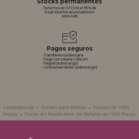
Stocks permanentes
Tenemos en STOCK el 95% de
los productos anunciados en
esta web
Pagos seguros
· Transferencia Bancaria
· Pago con tarjeta o Bizum
· Paypal (sobrecargo)
· Contrareembolso (sobrecargo)
Casadelpuzzle
Puzzles para Adultos
Puzzles de 1000
»
»
Piezas
Puzzle Art Puzzle Amor De Elefante de 1000 Piezas
»