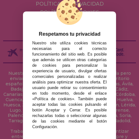
POLÍTICA DE PRIVACIDAD
POLÍTICA DE COOKIES
ENVÍOS Y DEVOLUCIONES
DEVOLUCIONES / DESISTIMIENTO
Respetamos tu privacidad
Nuestro site utiliza cookies técnicas
necesarias para el correcto
funcionamiento del sitio web. Es posible
que además se utilicen otras categorías
de cookies para personalizar la
experiencia de usuario, divulgar ofertas
Nuestra tienda de puzzles está ubicada en Sevilla pero
comerciales personalizadas o realizar
enviamos tus puzzles a cualquier ciudad del territorio
análisis para optimizar nuestra oferta. El
español: Álava, Albacete, Alicante, Almería, Asturias, Ávila,
usuario puede retirar su consentimiento
Badajoz, Baleares, Barcelona, Burgos, Cáceres, Cádiz,
en todo momento, desde el enlace
Canarias, Cantabria, Castellón, Ceuta, Ciudad Real, Córdoba,
«Política de cookies». También puede
Cuenca, Gerona, Granada, Guadalajara, Guipúzcoa, Huelva,
aceptar todas las cookies pulsando el
Huesca, Jaén, La Coruña, La Rioja, Las Palmas, Leon, Lérida,
Lugo, Madrid, Málaga, Melilla, Murcia, Navarra, Orense,
botón Aceptar y Cerrar. Es posible
Palencia, Pontevedra, Salamanca, Segovia, Sevilla, Soria,
rechazarlas todas o seleccionar algunas
Tarragona, Tenerife, Teruel, Toledo, Valencia, Valladolid,
de las cookies mediante el botón
Vizcaya, Zamora y Zaragoza.
Configuración.
Trabajamos con Stocks permanentes para garantizar
entregas rápidas en territorio peninsular, siempre y