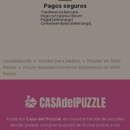
Pagos seguros
· Transferencia Bancaria
· Pago con tarjeta o Bizum
· Paypal (sobrecargo)
· Contrareembolso (sobrecargo)
Casadelpuzzle
Puzzles para Adultos
Puzzles de 3000
»
»
Piezas
Puzzle Anatolian Escritores Misteriosos de 3000
»
Piezas
Estás en
Casa del Puzzle
, en nuestra tienda de puzzles
donde podrás comprar puzzles de forma online a los