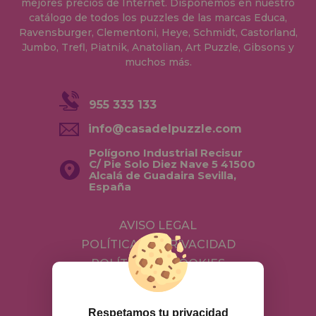
mejores precios de Internet. Disponemos en nuestro
catálogo de todos los puzzles de las marcas Educa,
Ravensburger, Clementoni, Heye, Schmidt, Castorland,
Jumbo, Trefl, Piatnik, Anatolian, Art Puzzle, Gibsons y
muchos más.
955 333 133
info@casadelpuzzle.com
Polígono Industrial Recisur
C/ Pie Solo Diez Nave 5 41500
Alcalá de Guadaira Sevilla,
España
AVISO LEGAL
POLÍTICA DE PRIVACIDAD
POLÍTICA DE COOKIES
ENVÍOS Y DEVOLUCIONES
DEVOLUCIONES / DESISTIMIENTO
Respetamos tu privacidad