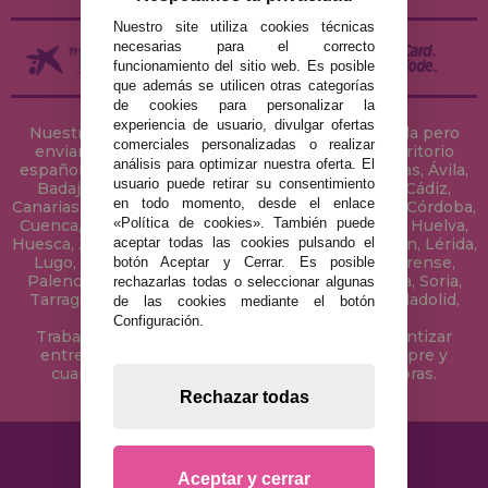
Nuestro site utiliza cookies técnicas
necesarias para el correcto
funcionamiento del sitio web. Es posible
que además se utilicen otras categorías
de cookies para personalizar la
experiencia de usuario, divulgar ofertas
Nuestra tienda de puzzles está ubicada en Sevilla pero
comerciales personalizadas o realizar
enviamos tus puzzles a cualquier ciudad del territorio
análisis para optimizar nuestra oferta. El
español: Álava, Albacete, Alicante, Almería, Asturias, Ávila,
usuario puede retirar su consentimiento
Badajoz, Baleares, Barcelona, Burgos, Cáceres, Cádiz,
en todo momento, desde el enlace
Canarias, Cantabria, Castellón, Ceuta, Ciudad Real, Córdoba,
«Política de cookies». También puede
Cuenca, Gerona, Granada, Guadalajara, Guipúzcoa, Huelva,
aceptar todas las cookies pulsando el
Huesca, Jaén, La Coruña, La Rioja, Las Palmas, Leon, Lérida,
Lugo, Madrid, Málaga, Melilla, Murcia, Navarra, Orense,
botón Aceptar y Cerrar. Es posible
Palencia, Pontevedra, Salamanca, Segovia, Sevilla, Soria,
rechazarlas todas o seleccionar algunas
Tarragona, Tenerife, Teruel, Toledo, Valencia, Valladolid,
de las cookies mediante el botón
Vizcaya, Zamora y Zaragoza.
Configuración.
Trabajamos con Stocks permanentes para garantizar
entregas rápidas en territorio peninsular, siempre y
cuando el pedido se realice antes de las 18 horas.
Rechazar todas
Aceptar y cerrar