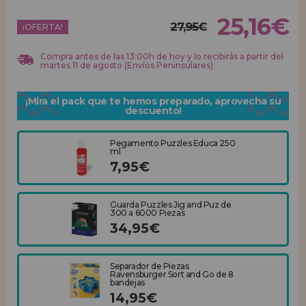
25,16€
27,95€
REGISTRO DISTRIBUIDOR
¡OFERTA!
Compra antes de las 13:00h de hoy y lo recibirás a partir del
martes 11 de agosto (Envíos Peninsulares)
¡Mira el pack que te hemos preparado, aprovecha su
descuento!
Pegamento Puzzles Educa 250
ml
7,95€
Guarda Puzzles Jig and Puz de
300 a 6000 Piezas
34,95€
Separador de Piezas
Ravensburger Sort and Go de 8
bandejas
14,95€