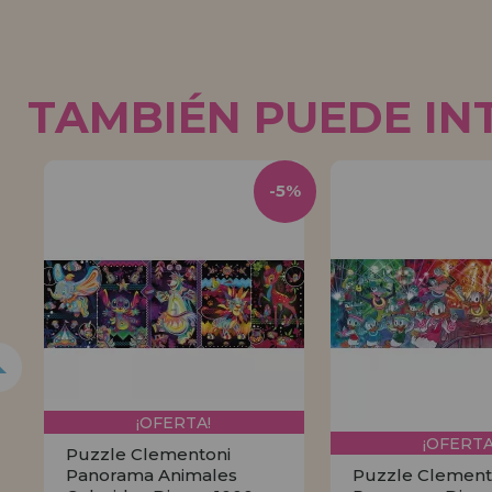
TAMBIÉN PUEDE IN
5%
-5%
¡OFERTA!
¡OFERTA
Puzzle Clementoni
Panorama Animales
Puzzle Clement