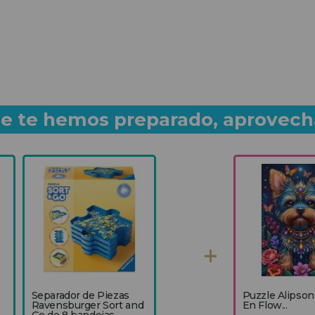
que te hemos preparado, aprovech
Separador de Piezas
Puzzle Alipson
Ravensburger Sort and
En Flow...
Go de 8 bandejas