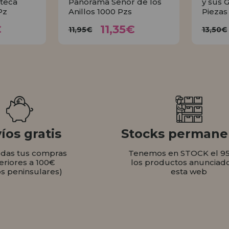
teca
Panorama Señor de los
y sus 
Pz
Anillos 1000 Pzs
Piezas
35€
11,35€
11,95€
1
€
11,35€
11,95€
13,50€
AR
COMPRAR
íos gratis
Stocks permane
odas tus compras
Tenemos en STOCK el 9
eriores a 100€
los productos anunciad
os peninsulares)
esta web