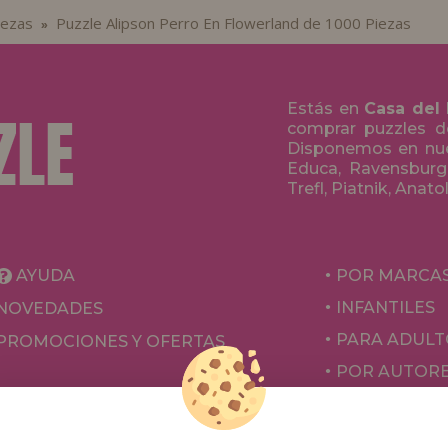
iezas
Puzzle Alipson Perro En Flowerland de 1000 Piezas
»
Estás en
Casa del
comprar puzzles de
Disponemos en nue
Educa, Ravensburge
Trefl, Piatnik, Anat
AYUDA
POR MARCA
INFANTILES
NOVEDADES
PARA ADULT
PROMOCIONES Y OFERTAS
POR AUTOR
ACCESORIOS
JUEGOS DE 