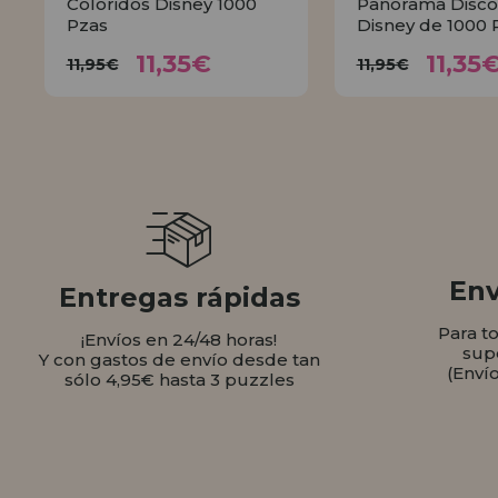
Coloridos Disney 1000
Panorama Disco
Pzas
Disney de 1000 
11,35€
11,
11,95€
11,95€
11,35€
11,35
11,95€
11,95€
COMPRAR
COMPR
Env
Entregas rápidas
Para t
¡Envíos en 24/48 horas!
sup
Y con gastos de envío desde tan
(Enví
sólo 4,95€ hasta 3 puzzles