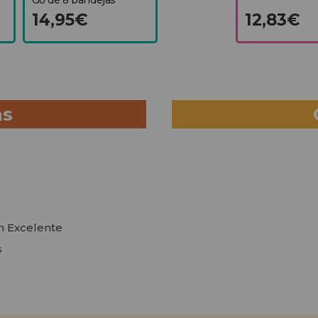
14,95€
12,83€
as
en Excelente
s