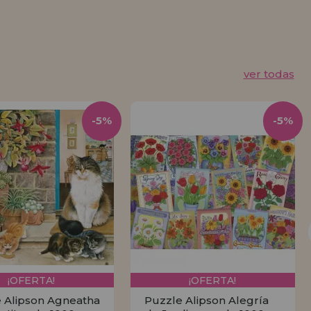
ver todas
-5%
-5%
¡OFERTA!
¡OFERTA!
 Alipson Agneatha
Puzzle Alipson Alegría