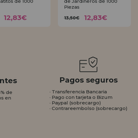
Gatitos de 1000
de Jardineros de 1000
Piezas
12,83€
12,83€
3,50€
13,50€
12,83€
12,83€
13,50€
COMPRAR
COMPRAR
Pagos seguros
ntes
· Transferencia Bancaria
5% de
· Pago con tarjeta o Bizum
os en
· Paypal (sobrecargo)
· Contrareembolso (sobrecargo)