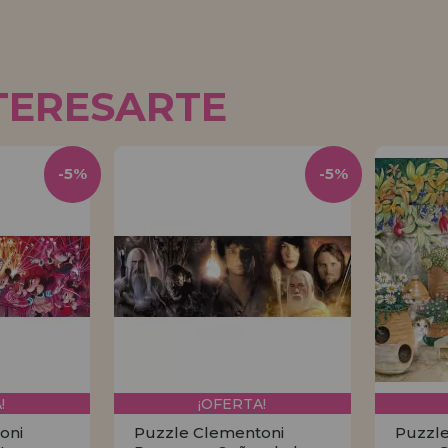
TERESARTE
-5%
-5%
!
¡OFERTA!
oni
Puzzle Clementoni
Puzzle