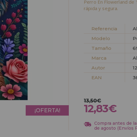
Perro En Flowerland de 
rápida y segura.
Referencia
A
Modelo
P
Tamaño
6
Marca
A
Autor
1
EAN
3
13,50€
12,83€
¡OFERTA!
Compra antes de las
de agosto (Envíos 