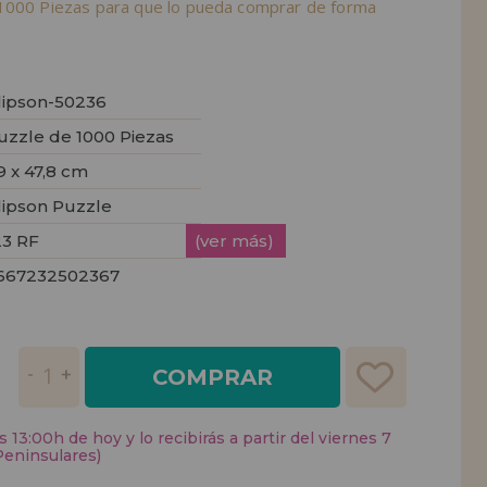
1000 Piezas para que lo pueda comprar de forma
lipson-50236
uzzle de 1000 Piezas
9 x 47,8 cm
lipson Puzzle
23 RF
(ver más)
667232502367
COMPRAR
 13:00h de hoy y lo recibirás a partir del viernes 7
Peninsulares)