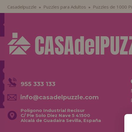
Casadelpuzzle
Puzzles para Adultos
Puzzles de 1000 P
»
»
955 333 133
info@casadelpuzzle.com
Polígono Industrial Recisur
C/ Pie Solo Diez Nave 5 41500
Alcalá de Guadaira Sevilla, España