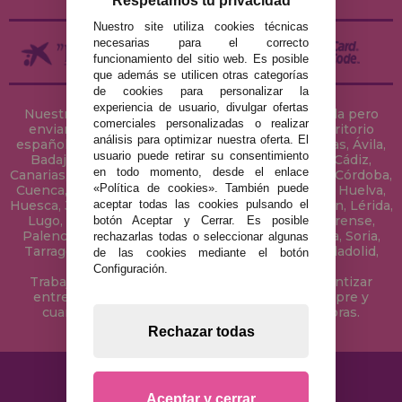
Respetamos tu privacidad
Nuestro site utiliza cookies técnicas
necesarias para el correcto
funcionamiento del sitio web. Es posible
que además se utilicen otras categorías
de cookies para personalizar la
experiencia de usuario, divulgar ofertas
Nuestra tienda de puzzles está ubicada en Sevilla pero
comerciales personalizadas o realizar
enviamos tus puzzles a cualquier ciudad del territorio
análisis para optimizar nuestra oferta. El
español: Álava, Albacete, Alicante, Almería, Asturias, Ávila,
usuario puede retirar su consentimiento
Badajoz, Baleares, Barcelona, Burgos, Cáceres, Cádiz,
en todo momento, desde el enlace
Canarias, Cantabria, Castellón, Ceuta, Ciudad Real, Córdoba,
«Política de cookies». También puede
Cuenca, Gerona, Granada, Guadalajara, Guipúzcoa, Huelva,
aceptar todas las cookies pulsando el
Huesca, Jaén, La Coruña, La Rioja, Las Palmas, Leon, Lérida,
Lugo, Madrid, Málaga, Melilla, Murcia, Navarra, Orense,
botón Aceptar y Cerrar. Es posible
Palencia, Pontevedra, Salamanca, Segovia, Sevilla, Soria,
rechazarlas todas o seleccionar algunas
Tarragona, Tenerife, Teruel, Toledo, Valencia, Valladolid,
de las cookies mediante el botón
Vizcaya, Zamora y Zaragoza.
Configuración.
Trabajamos con Stocks permanentes para garantizar
entregas rápidas en territorio peninsular, siempre y
cuando el pedido se realice antes de las 18 horas.
Rechazar todas
Aceptar y cerrar