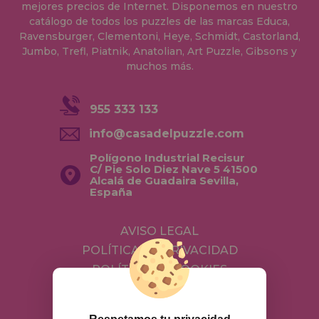
mejores precios de Internet. Disponemos en nuestro
catálogo de todos los puzzles de las marcas Educa,
Ravensburger, Clementoni, Heye, Schmidt, Castorland,
Jumbo, Trefl, Piatnik, Anatolian, Art Puzzle, Gibsons y
muchos más.
955 333 133
info@casadelpuzzle.com
Polígono Industrial Recisur
C/ Pie Solo Diez Nave 5 41500
Alcalá de Guadaira Sevilla,
España
AVISO LEGAL
POLÍTICA DE PRIVACIDAD
POLÍTICA DE COOKIES
ENVÍOS Y DEVOLUCIONES
DEVOLUCIONES / DESISTIMIENTO