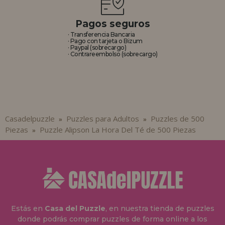
Pagos seguros
· Transferencia Bancaria
· Pago con tarjeta o Bizum
· Paypal (sobrecargo)
· Contrareembolso (sobrecargo)
Casadelpuzzle
Puzzles para Adultos
Puzzles de 500
»
»
Piezas
Puzzle Alipson La Hora Del Té de 500 Piezas
»
Estás en
Casa del Puzzle
, en nuestra tienda de puzzles
donde podrás comprar puzzles de forma online a los