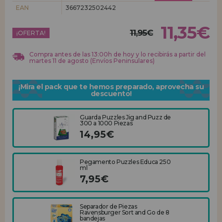
EAN
3667232502442
REGISTRO DISTRIBUIDOR
11,35€
11,95€
¡OFERTA!
Compra antes de las 13:00h de hoy y lo recibirás a partir del
martes 11 de agosto (Envíos Peninsulares)
¡Mira el pack que te hemos preparado, aprovecha su
descuento!
Guarda Puzzles Jig and Puzz de
300 a 1000 Piezas
14,95€
Pegamento Puzzles Educa 250
ml
7,95€
Separador de Piezas
Ravensburger Sort and Go de 8
bandejas