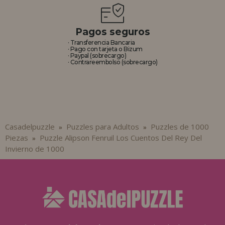
Pagos seguros
· Transferencia Bancaria
· Pago con tarjeta o Bizum
· Paypal (sobrecargo)
· Contrareembolso (sobrecargo)
Casadelpuzzle
Puzzles para Adultos
Puzzles de 1000
»
»
Piezas
Puzzle Alipson Fenruil Los Cuentos Del Rey Del
»
Invierno de 1000