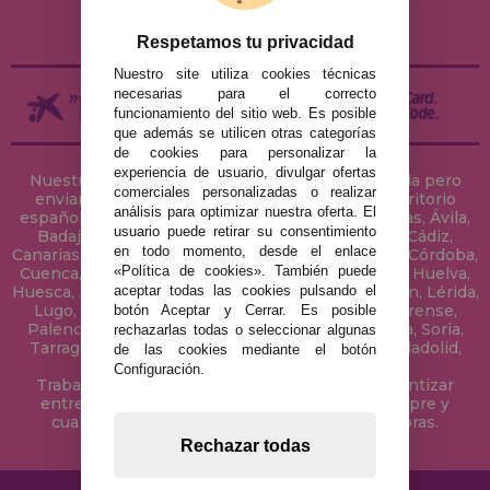
DEVOLUCIONES / DESISTIMIENTO
Respetamos tu privacidad
Nuestro site utiliza cookies técnicas
necesarias para el correcto
funcionamiento del sitio web. Es posible
que además se utilicen otras categorías
de cookies para personalizar la
experiencia de usuario, divulgar ofertas
Nuestra tienda de puzzles está ubicada en Sevilla pero
comerciales personalizadas o realizar
enviamos tus puzzles a cualquier ciudad del territorio
análisis para optimizar nuestra oferta. El
español: Álava, Albacete, Alicante, Almería, Asturias, Ávila,
usuario puede retirar su consentimiento
Badajoz, Baleares, Barcelona, Burgos, Cáceres, Cádiz,
en todo momento, desde el enlace
Canarias, Cantabria, Castellón, Ceuta, Ciudad Real, Córdoba,
«Política de cookies». También puede
Cuenca, Gerona, Granada, Guadalajara, Guipúzcoa, Huelva,
aceptar todas las cookies pulsando el
Huesca, Jaén, La Coruña, La Rioja, Las Palmas, Leon, Lérida,
Lugo, Madrid, Málaga, Melilla, Murcia, Navarra, Orense,
botón Aceptar y Cerrar. Es posible
Palencia, Pontevedra, Salamanca, Segovia, Sevilla, Soria,
rechazarlas todas o seleccionar algunas
Tarragona, Tenerife, Teruel, Toledo, Valencia, Valladolid,
de las cookies mediante el botón
Vizcaya, Zamora y Zaragoza.
Configuración.
Trabajamos con Stocks permanentes para garantizar
entregas rápidas en territorio peninsular, siempre y
cuando el pedido se realice antes de las 18 horas.
Rechazar todas