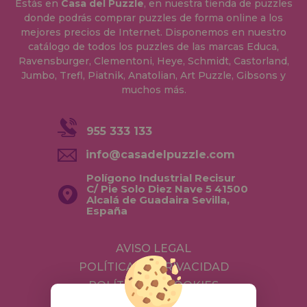
Estás en
Casa del Puzzle
, en nuestra tienda de puzzles
donde podrás comprar puzzles de forma online a los
mejores precios de Internet. Disponemos en nuestro
catálogo de todos los puzzles de las marcas Educa,
Ravensburger, Clementoni, Heye, Schmidt, Castorland,
Jumbo, Trefl, Piatnik, Anatolian, Art Puzzle, Gibsons y
muchos más.
955 333 133
info@casadelpuzzle.com
Polígono Industrial Recisur
C/ Pie Solo Diez Nave 5 41500
Alcalá de Guadaira Sevilla,
España
AVISO LEGAL
POLÍTICA DE PRIVACIDAD
POLÍTICA DE COOKIES
ENVÍOS Y DEVOLUCIONES