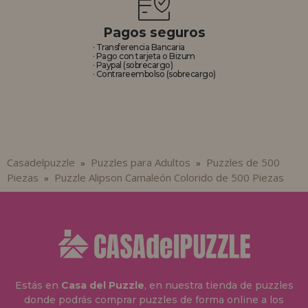
Pagos seguros
· Transferencia Bancaria
· Pago con tarjeta o Bizum
· Paypal (sobrecargo)
· Contrareembolso (sobrecargo)
Casadelpuzzle
Puzzles para Adultos
Puzzles de 500
»
»
Piezas
Puzzle Alipson Camaleón Colorido de 500 Piezas
»
Estás en
Casa del Puzzle
, en nuestra tienda de puzzles
donde podrás comprar puzzles de forma online a los