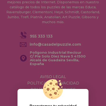
mejores precios de Internet. Disponemos en nuestro
catálogo de todos los puzzles de las marcas Educa,
Ravensburger, Clementoni, Heye, Schmidt, Castorland,
Jumbo, Trefl, Piatnik, Anatolian, Art Puzzle, Gibsons y
muchos más.
955 333 133
info@casadelpuzzle.com
Polígono Industrial Recisur
C/ Pie Solo Diez Nave 5 41500
Alcalá de Guadaira Sevilla,
España
AVISO LEGAL
POLÍTICA DE PRIVACIDAD
POLÍTICA DE COOKIES
ENVÍOS Y DEVOLUCIONES
DEVOLUCIONES / DESISTIMIENTO