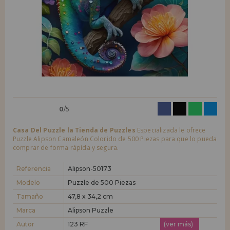
LIQUIDACIONES
Quiero registrarme como
nuevo cliente
Al crear una cuenta en casadelpuzzle.com podrás realizar tus compras
INFORMACIÓN
rápidamente en nuestra tienda virtual, revisar el estado de tus pedidos
y consultar tus operaciones anteriores.
955 333 133
¡Adelante! Te estábamos esperando.
info@casadelpuzzle.com
NUEVO CLIENTE
0
/5
Casa Del Puzzle la Tienda de Puzzles
Especializada le ofrece
Puzzle Alipson Camaleón Colorido de 500 Piezas para que lo pueda
comprar de forma rápida y segura.
Quiero registrarme como
nuevo distribuidor
Referencia
Alipson-50173
Modelo
Puzzle de 500 Piezas
Tamaño
47,8 x 34,2 cm
¿Eres Profesional o Empresa?. ¿Quieres vender en tu negocio
nuestros productos?. Regístrate como distribuidor y conoce nuestras
Marca
Alipson Puzzle
condiciones de ventas con descuentos especiales para la distribución.
Autor
123 RF
(ver más)
¡Adelante! Te estábamos esperando.