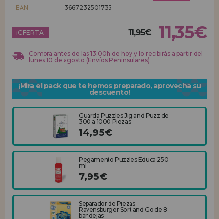
EAN
3667232501735
REGISTRO DISTRIBUIDOR
11,35€
11,95€
¡OFERTA!
Compra antes de las 13:00h de hoy y lo recibirás a partir del
lunes 10 de agosto (Envíos Peninsulares)
¡Mira el pack que te hemos preparado, aprovecha su
descuento!
Guarda Puzzles Jig and Puzz de
300 a 1000 Piezas
14,95€
Pegamento Puzzles Educa 250
ml
7,95€
Separador de Piezas
Ravensburger Sort and Go de 8
bandejas