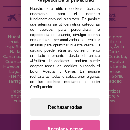
Respetamos tu privacidad
Nuestro site utiliza cookies técnicas
necesarias para el correcto
funcionamiento del sitio web. Es posible
que además se utilicen otras categorías
de cookies para personalizar la
experiencia de usuario, divulgar ofertas
Nuestra tienda de puzzles está ubicada en Sevilla pero
comerciales personalizadas o realizar
enviamos tus puzzles a cualquier ciudad del territorio
análisis para optimizar nuestra oferta. El
español: Álava, Albacete, Alicante, Almería, Asturias, Ávila,
usuario puede retirar su consentimiento
Badajoz, Baleares, Barcelona, Burgos, Cáceres, Cádiz,
en todo momento, desde el enlace
Canarias, Cantabria, Castellón, Ceuta, Ciudad Real, Córdoba,
«Política de cookies». También puede
Cuenca, Gerona, Granada, Guadalajara, Guipúzcoa, Huelva,
aceptar todas las cookies pulsando el
Huesca, Jaén, La Coruña, La Rioja, Las Palmas, Leon, Lérida,
Lugo, Madrid, Málaga, Melilla, Murcia, Navarra, Orense,
botón Aceptar y Cerrar. Es posible
Palencia, Pontevedra, Salamanca, Segovia, Sevilla, Soria,
rechazarlas todas o seleccionar algunas
Tarragona, Tenerife, Teruel, Toledo, Valencia, Valladolid,
de las cookies mediante el botón
Vizcaya, Zamora y Zaragoza.
Configuración.
Trabajamos con Stocks permanentes para garantizar
entregas rápidas en territorio peninsular, siempre y
cuando el pedido se realice antes de las 18 horas.
Rechazar todas
Aceptar y cerrar